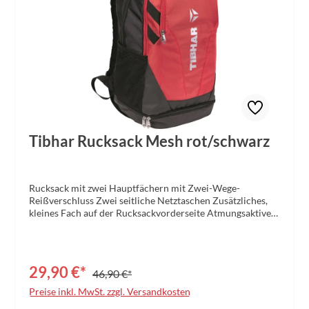
Tibhar Rucksack Mesh rot/schwarz
Rucksack mit zwei Hauptfächern mit Zwei-Wege-
Reißverschluss Zwei seitliche Netztaschen Zusätzliches,
kleines Fach auf der Rucksackvorderseite Atmungsaktive
Polsterung im Rückenbereich für einen optimalen
Tragekomfort Inklusive Laptop-Fach Separates Schuhfach
auf der Unterseite Material: Polyester Größe: 50 x 31 x
28cm Farbe: rot/schwarz
29,90 €*
46,90 €*
Preise inkl. MwSt. zzgl. Versandkosten