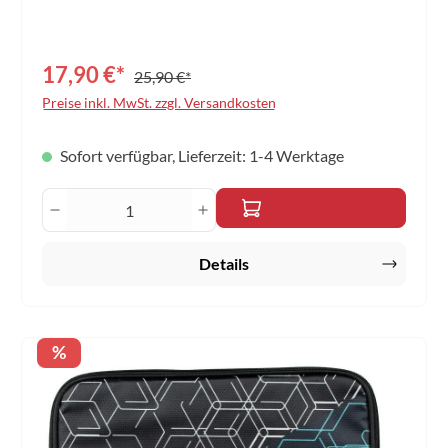
17,90 €*
25,90 €*
Preise inkl. MwSt. zzgl. Versandkosten
Sofort verfügbar, Lieferzeit: 1-4 Werktage
Produkt Anzahl: Gib den gewünschten Wert 
Details
Rabatt
%