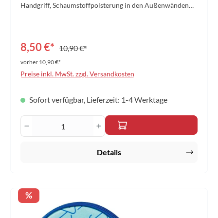
Handgriff, Schaumstoffpolsterung in den Außenwänden
und großem Reißverschluss für einfaches Entnehmen des
Schlägers. Aufgedruckte farbige
Printapplikationen.Material: Polyester 420DGröße: 30,5 x
20 x 2 cm Farbe: schwarz/türkis
8,50 €*
10,90 €*
vorher 10,90 €*
Preise inkl. MwSt. zzgl. Versandkosten
Sofort verfügbar, Lieferzeit: 1-4 Werktage
Produkt Anzahl: Gib den gewünschten Wert 
Details
Rabatt
%