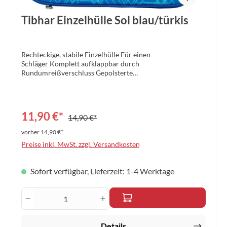
Tibhar Einzelhülle Sol blau/türkis
Rechteckige, stabile Einzelhülle Für einen
Schläger Komplett aufklappbar durch
Rundumreißverschluss Gepolsterte
Außenwände Vorderseite mit dem dynamischen Sol-
Design und Rückseite klassisch blau Material: Polyester
420D Maße: 30 x 20 x 2,5 cm Farbe: blau/türkis
11,90 €*
14,90 €*
vorher 14,90 €*
Preise inkl. MwSt. zzgl. Versandkosten
Sofort verfügbar, Lieferzeit: 1-4 Werktage
Produkt Anzahl: Gib den gewünschten Wert 
Details