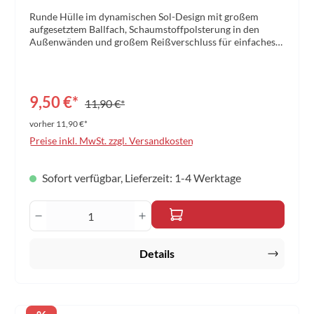
Runde Hülle im dynamischen Sol-Design mit großem
aufgesetztem Ballfach, Schaumstoffpolsterung in den
Außenwänden und großem Reißverschluss für einfaches
Entnehmen der Bälle und des Schlägers. Aufgedruckte
farbige Printapplikationen. Material: Polyester
420DGröße: 30,5 x 20 x 3,5 cm Farbe: blau/türkis
9,50 €*
11,90 €*
vorher 11,90 €*
Preise inkl. MwSt. zzgl. Versandkosten
Sofort verfügbar, Lieferzeit: 1-4 Werktage
Produkt Anzahl: Gib den gewünschten Wert 
Details