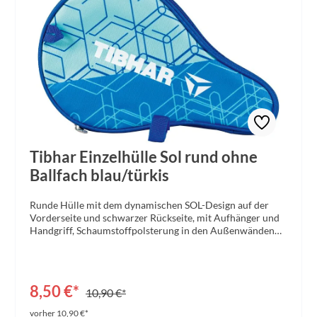
Tibhar Einzelhülle Sol rund ohne
Ballfach blau/türkis
Runde Hülle mit dem dynamischen SOL-Design auf der
Vorderseite und schwarzer Rückseite, mit Aufhänger und
Handgriff, Schaumstoffpolsterung in den Außenwänden
und großem Reißverschluss für einfaches Entnehmen des
Schlägers. Aufgedruckte farbige
Printapplikationen.Material: Polyester 420DGröße: 30,5 x
20 x 2 cm Farbe: schwarz/türkis
8,50 €*
10,90 €*
vorher 10,90 €*