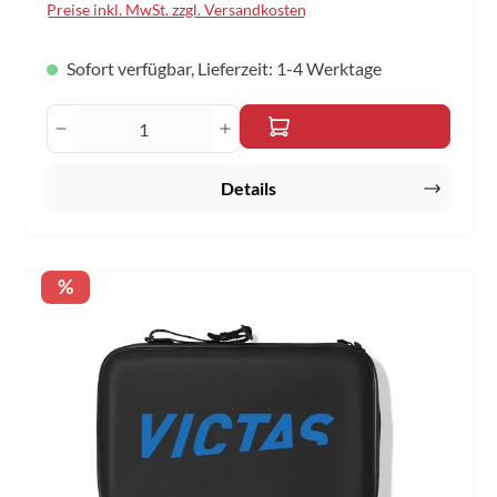
Preise inkl. MwSt. zzgl. Versandkosten
Sofort verfügbar, Lieferzeit: 1-4 Werktage
Produkt Anzahl: Gib den gewünschten Wert 
Details
Rabatt
%