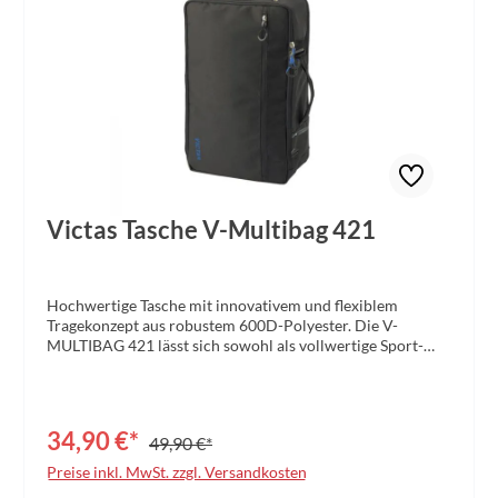
Victas Tasche V-Multibag 421
Hochwertige Tasche mit innovativem und flexiblem
Tragekonzept aus robustem 600D-Polyester. Die V-
MULTIBAG 421 lässt sich sowohl als vollwertige Sport-
und Businesstasche als auch bequem als Rucksack nutzen.
Das Hauptfach und das zusätzliche Notebookfach bieten
genügend Platz und Stauraum für sämtliche Aktivitäten.
Das separate Nässe- und Schuhfach sorgt für Ordnung und
34,90 €*
49,90 €*
Hygiene. Farbe: schwarz Maße: 29 x 48 x 18 (L x B x H in
cm) Material: 100% 600D-Polyester
Preise inkl. MwSt. zzgl. Versandkosten