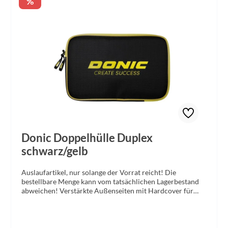
Rabatt
%
Donic Doppelhülle Duplex
schwarz/gelb
Auslaufartikel, nur solange der Vorrat reicht! Die
bestellbare Menge kann vom tatsächlichen Lagerbestand
abweichen! Verstärkte Außenseiten mit Hardcover für
extremen Bruchschutz und voluminöse Schaumpolsterung
für optimalen Schlägerschutz. 2 separate Fächer mit
zusätzlicher Innenpolsterung und 1 Klettfach auf der
Rückseite. Obermaterial: 100% Polyester- Jacquard