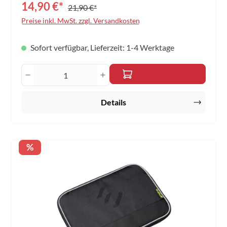
14,90 €*
21,90 €*
Farben: schwarz-gelb
Preise inkl. MwSt. zzgl. Versandkosten
Sofort verfügbar, Lieferzeit: 1-4 Werktage
Produkt Anzahl: Gib den gewünschten Wert 
Details
Rabatt
%