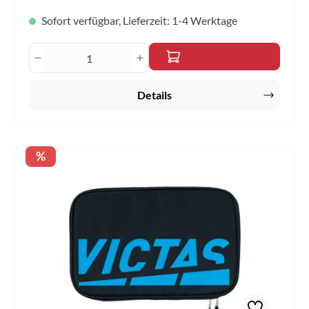
Sofort verfügbar, Lieferzeit: 1-4 Werktage
Produkt Anzahl: Gib den gewünschten Wert 
Details
Rabatt
%