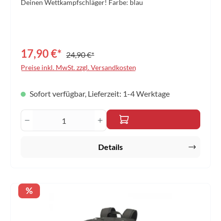
Deinen Wettkampfschläger! Farbe: blau
17,90 €*
24,90 €*
Preise inkl. MwSt. zzgl. Versandkosten
Sofort verfügbar, Lieferzeit: 1-4 Werktage
Produkt Anzahl: Gib den gewünschten Wert 
Details
Rabatt
%