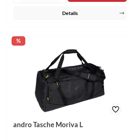
Details
Rabatt
%
andro Tasche Moriva L