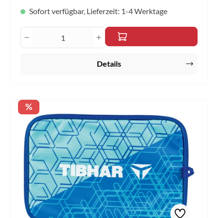
Sofort verfügbar, Lieferzeit: 1-4 Werktage
Produkt Anzahl: Gib den gewünschten Wert 
Details
Rabatt
%