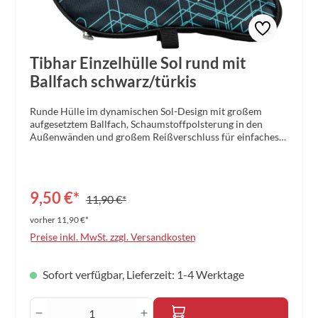
Tibhar Einzelhülle Sol rund mit
Ballfach schwarz/türkis
Runde Hülle im dynamischen Sol-Design mit großem
aufgesetztem Ballfach, Schaumstoffpolsterung in den
Außenwänden und großem Reißverschluss für einfaches
Entnehmen der Bälle und des Schlägers. Aufgedruckte
farbige Printapplikationen. Material: Polyester
420DGröße: 30,5 x 20 x 3,5 cm Farbe: schwarz/türkis
9,50 €*
11,90 €*
vorher 11,90 €*
Preise inkl. MwSt. zzgl. Versandkosten
Sofort verfügbar, Lieferzeit: 1-4 Werktage
Produkt Anzahl: Gib den gewünschten Wert 