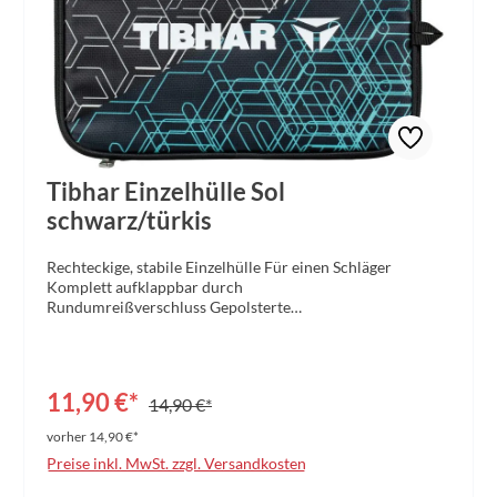
Tibhar Einzelhülle Sol
schwarz/türkis
Rechteckige, stabile Einzelhülle Für einen Schläger
Komplett aufklappbar durch
Rundumreißverschluss Gepolsterte
Außenwände Vorderseite mit dem dynamischen Sol-
Design und Rückseite klassisch schwarz Material:
Polyester 420D Maße: 30 x 20 x 2,5 cm Farbe:
schwarz/türkis
11,90 €*
14,90 €*
vorher 14,90 €*
Preise inkl. MwSt. zzgl. Versandkosten