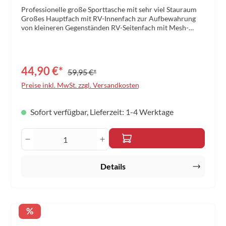
Professionelle große Sporttasche mit sehr viel Stauraum
Großes Hauptfach mit RV-Innenfach zur Aufbewahrung
von kleineren Gegenständen RV-Seitenfach mit Mesh-
Öffnung als Nassfach Seitenfach mit Reißverschluss.
Darauf aufliegend kleines RV-Fach aus Mesh sowie
Meshfach mit Gummizug zum Verstauen von Trinkflaschen
Robustes und vor Feuchtigkeit schützendes Material
44,90 €*
59,95 €*
Bodenmaterial bietet zusätzlichen Schutz vor Feuchtigkeit
Material: 100% Polyester Größe: 75 x 36 x 36 cm, 97 Liter
Preise inkl. MwSt. zzgl. Versandkosten
Sofort verfügbar, Lieferzeit: 1-4 Werktage
Produkt Anzahl: Gib den gewünschten Wert 
Details
Rabatt
%