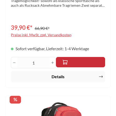
Tragemöglichkeit- sowohl als klassische Sporttasche als
auch als Rucksack Abnehmbare Tragriemen Zwei separate
Seitenfächer Praktisches Laptop-Fach im Innenraum
Aufgesetzte Fronttasche Material: Polyester Größe: 60 x
32 x 25cm Farbe: rot/schwarz
39,90 €*
66,90 €*
Preise inkl. MwSt. zzgl. Versandkosten
Sofort verfügbar, Lieferzeit: 1-4 Werktage
Produkt Anzahl: Gib den gewünschten Wert 
Details
Rabatt
%