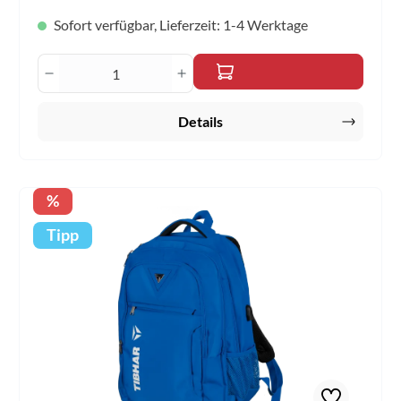
Sofort verfügbar, Lieferzeit: 1-4 Werktage
Produkt Anzahl: Gib den gewünschten Wert 
Details
Rabatt
%
Tipp