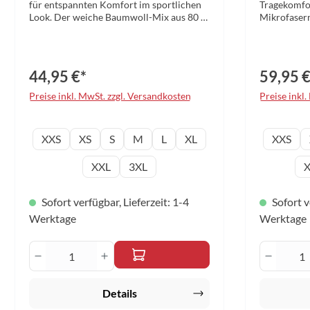
für entspannten Komfort im sportlichen
Tragekomfo
Look. Der weiche Baumwoll-Mix aus 80 %
Mikrofaser
Baumwolle und 20 % Polyester mit
elastische
angerauter Fleece-Innenseite sorgt für
Jackenabsch
einen starken Wohlfühlfaktor, während
Reißverschl
die Außenseite angenehm schlicht bleibt.
beim Sport oder
44,95 €*
59,95 €
Elastische Abschlüsse am Bund und an
100% Polyes
den Ärmeln bieten guten Sitz, die
indoor fabrics 
Preise inkl. MwSt. zzgl. Versandkosten
Preise inkl
bequeme Passform viel
– 4XL Farbe
Bewegungsfreiheit. Das dezente Design
mit lässiger Logo-Positionierung passt zu
auswählen
Konfektionsgröße
Konfek
XXS
XS
S
M
L
XL
XXS
vielen Anlässen. Material: 80%
Baumwolle, 20% Polyester, functional
XXL
3XL
X
indoor fabrics FunktionsfaserGröße: 2XS
– 3XLFarbe: schwarz
Sofort verfügbar, Lieferzeit: 1-4
Sofort v
Werktage
Werktage
Produkt Anzahl: Gib den gewünschten W
Produk
Details