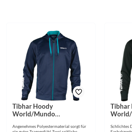
Tibhar Hoody
Tibhar
World/Mundo
World
marine/petrol
schwar
Angenehmes Polyestermaterial sorgt für
Schlichtes 
ein gutes Tragegefühl Zwei seitliche
Farbakzent