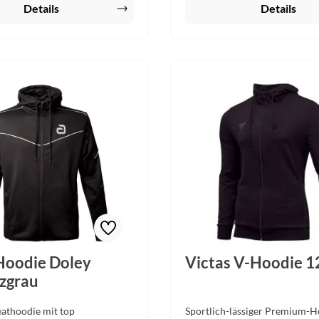
Investiere in Qualität und
Details
Details
em Joola Fleece Hoodie
dem Must-Have für
terte Menschen, die Wert auf
ität und modernes Design
Hoodie Doley
Victas V-Hoodie 1
zgrau
eathoodie mit top
Sportlich-lässiger Premium-H