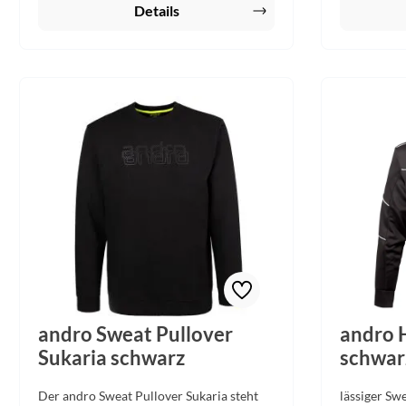
und Freizeit
Details
Style mit d
Schwarz – 
sportbegeis
Funktional
legen.
andro Sweat Pullover
andro 
Sukaria schwarz
schwar
Der andro Sweat Pullover Sukaria steht
lässiger Sw