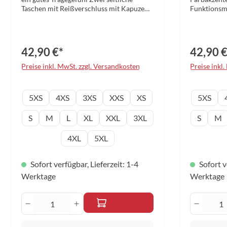
Taschen mit Reißverschluss mit Kapuze
Funktionsma
Dezente Farbakzente an den
Eingrifftas
Reißverschlüssen, der Kapuzenkordel und
Elastische
der Kapuze Elastischer Bund an den
Saum TIBHA
Ärmeln und am Saum TIBHAR-Print
Material: 1
42,90 €*
42,90 €
entlang des Unterarms Material: 100%
schwarz/li
Polyester Farbe: marine/petrol Größen:
Preise inkl. MwSt. zzgl. Versandkosten
Preise inkl
5XS - 5XL
auswählen
Konfektionsgröße
Konfek
5XS
4XS
3XS
XXS
XS
5XS
S
M
L
XL
XXL
3XL
S
M
4XL
5XL
Sofort verfügbar, Lieferzeit: 1-4
Sofort v
Werktage
Werktage
Produkt Anzahl: Gib den gewünschten W
Produk