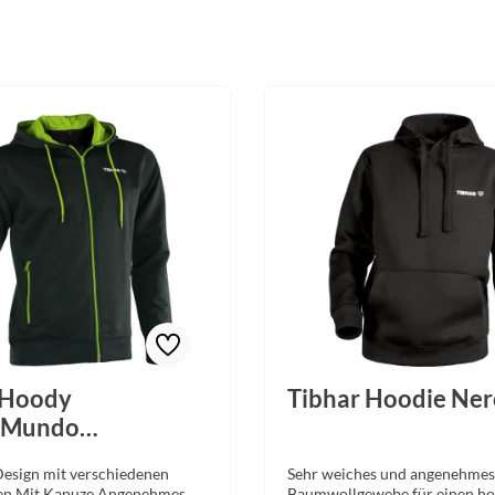
 Hoody
Tibhar Hoodie Ner
/Mundo
z/grün
Design mit verschiedenen
Sehr weiches und angenehmes
en Mit Kapuze Angenehmes
Baumwollgewebe für einen h