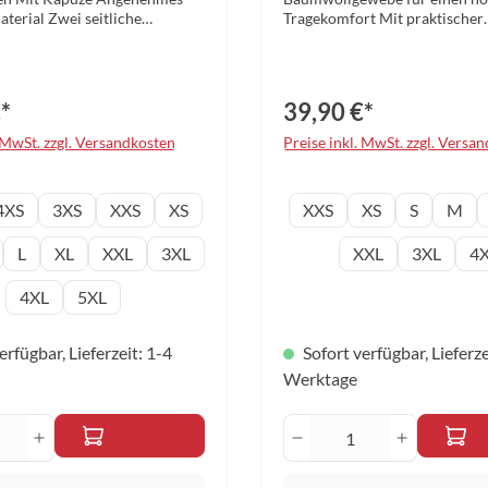
terial Zwei seitliche
Tragekomfort Mit praktischer
chen mit Reißverschluss
Kängurutasche Bequemer Schn
r Bund an den Ärmeln und am
Einschränkung Vielseitig kombinierbar
R Print am Unterarm
durch klassisches und dezente
00% Polyester Farbe:
Elastischer Bund an Ärmeln 
*
39,90 €*
megrün Größen: 5XS - 5XL
Material: 100% Baumwolle Fa
schwarz
. MwSt. zzgl. Versandkosten
Preise inkl. MwSt. zzgl. Versa
auswählen
tionsgröße
Konfektionsgröß
4XS
3XS
XXS
XS
XXS
XS
S
M
L
XL
XXL
3XL
XXL
3XL
4
4XL
5XL
erfügbar, Lieferzeit: 1-4
Sofort verfügbar, Lieferze
Werktage
ert ein oder benutze die Schaltflächen um
t Anzahl: Gib den gewünschten Wert ein ode
Produkt Anzahl: G