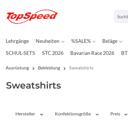
Lehrgänge
Neuheiten
%SALE%
Beläge
SCHUL-SETS
STC 2026
Bavarian Race 2026
BT
Ausrüstung
Bekleidung
Sweatshirts
Sweatshirts
Hersteller
Konfektionsgröße
Preis