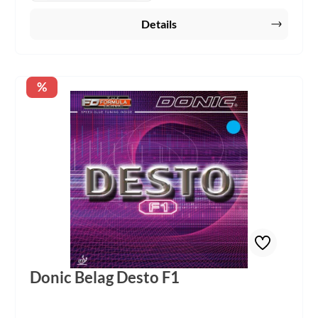
Details
Rabatt
%
Donic Belag Desto F1