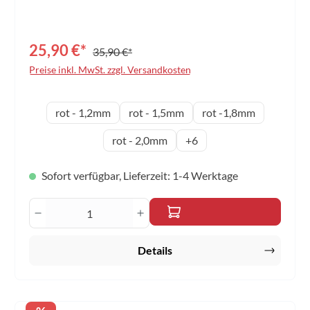
weniger Tempo und gleichbleibenden Spineigenschaften.
Eine ideale Kombination aus Tempo, kontrolle und Spin!
25,90 €*
35,90 €*
Preise inkl. MwSt. zzgl. Versandkosten
auswählen
Schwammdicke
rot - 1,2mm
rot - 1,5mm
rot -1,8mm
rot - 2,0mm
+
6
Sofort verfügbar, Lieferzeit: 1-4 Werktage
Produkt Anzahl: Gib den gewünschten Wert 
Details