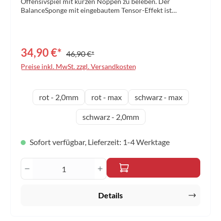
Offensivspiel mit kurzen Noppen zu beleben. Der
BalanceSponge mit eingebautem Tensor-Effekt ist
beeindruckend dynamisch und verleiht dem Belag ein
hohes Spin- und Speedpotential. Deine Bälle gewinnen an
Qualität und stellen deinen Gegner vor äußerst
unangenehme Aufgaben.
34,90 €*
46,90 €*
Preise inkl. MwSt. zzgl. Versandkosten
auswählen
Schwammdicke
rot - 2,0mm
rot - max
schwarz - max
schwarz - 2,0mm
Sofort verfügbar, Lieferzeit: 1-4 Werktage
Produkt Anzahl: Gib den gewünschten Wert 
Details