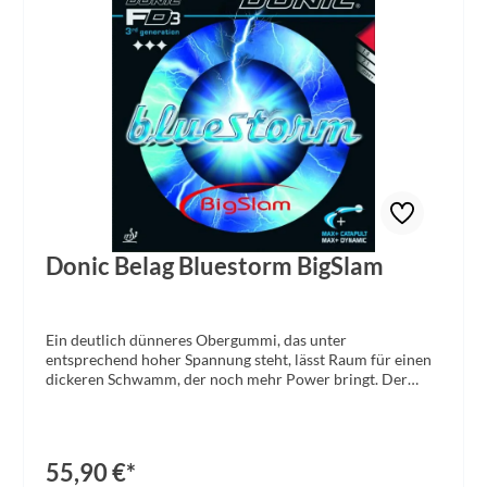
Donic Belag Bluestorm BigSlam
Ein deutlich dünneres Obergummi, das unter
entsprechend hoher Spannung steht, lässt Raum für einen
dickeren Schwamm, der noch mehr Power bringt. Der
Bluestorm bietet spürbar größere Dynamik bei
gleichbleibenden Spin- und Speed-Eigenschaften und setzt
damit ein Zeichen, wohin der Trend geht. Der dünnste
Schwamm hat hier 1,9 mm, die mittlere Schwammstärke
55,90 €*
2,1 mm - und die dickste Variante heißt max+, weil dieser