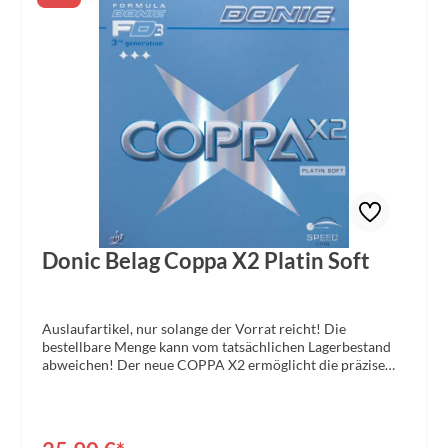
Donic Belag Coppa X2 Platin Soft
Auslaufartikel, nur solange der Vorrat reicht! Die
bestellbare Menge kann vom tatsächlichen Lagerbestand
abweichen! Der neue COPPA X2 ermöglicht die präzise
Balance zwischen Offensiv-Spiel und aggressivem
Allround-Tischtennis. Tempo, Spin, Ballkontrolle dicht am
Tisch, in der Halbdistanz und tischfern gehen fließend
ineinander über. Natürlich ist die Dynamik fest eingebaut,