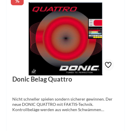
Rabatt
%
Donic Belag Quattro
Nicht schneller spielen sondern sicherer gewinnen. Der
neue DONIC QUATTRO mit FAKTIS-Technik.
Kontrollbeläge werden aus weichen Schwämmen
gemacht- das ist ein alter Hut. Damit wollten wir uns nicht
mehr zufrieden geben. Ein weicher Schwamm braucht
auch ein weiches Obergummi, meinten unsere Entwickler,
weil es sonst niemals zu einer echten Harmonie zwischen