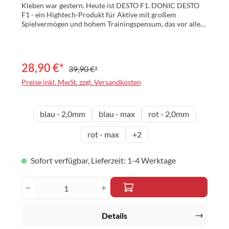
Kleben war gestern. Heute ist DESTO F1. DONIC DESTO
F1 - ein Hightech-Produkt für Aktive mit großem
Spielvermögen und hohem Trainingspensum, das vor allem
in der Schnelligkeit noch weiter getunt wurde. Spin und
Speed, wie sie in einem Serienbelag bisher völlig unbekannt
waren. Der fest eingebaute Frischklebeeffekt liefert Sound,
Weichheit, Tempo und Spin. Die neue Formel vermittelt
28,90 €*
39,90 €*
eine begeisternde Spielfreude. Für diese Spieler empfehlen
wir DONIC DESTO F1- und F1 HS-Beläge: Spieler, die
Preise inkl. MwSt. zzgl. Versandkosten
bisher frischgeklebt haben, finden im DONIC DESTO F1
einen idealen Ersatz. Nicht-Frischkleber erleben mit dem
DONIC DESTO F1 Tischtennis aus einer anderen Welt.
auswählen
Schwammdicke
blau - 2,0mm
blau - max
rot - 2,0mm
rot - max
+
2
Sofort verfügbar, Lieferzeit: 1-4 Werktage
Produkt Anzahl: Gib den gewünschten Wert 
Details