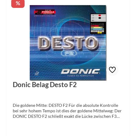
Rabatt
%
Donic Belag Desto F2
Die goldene Mitte: DESTO F2 Für die absolute Kontrolle
bei sehr hohem Tempo ist dies der goldene Mittelweg: Der
DONIC DESTO F2 schließt exakt die Lücke zwischen F3
und F1. Er bringt ein deutliches Plus an Schnelligkeit und
Spin gegenüber herkömmlichen spinelastischen Belägen
und gegenüber dem F3, hat aber nicht ganz die