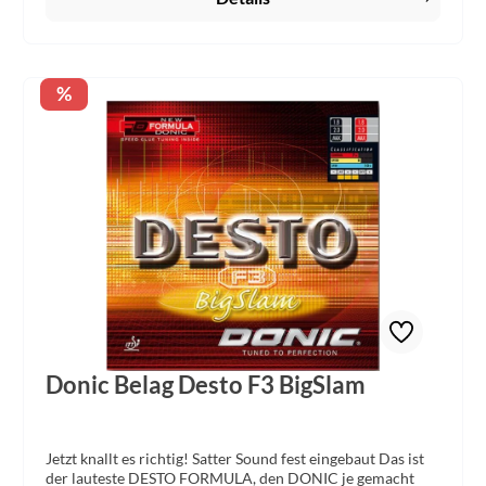
Spieler die bisher klassische Soft- bis Medium-Beläge
gespielt haben und nun auf das exzellente Spielgefühl der
NEW FORMULA DONIC-Beläge umsteigen möchten. Der
VARIO BigSlam mit seinem fest eingebauten
Frischklebeeffekt bietet genau diesen Spielern einen
Rabatt
%
unvergleichlichen Sound mit ausgezeichneten Kontroll-
und Spineigenschaften.
Donic Belag Desto F3 BigSlam
Jetzt knallt es richtig! Satter Sound fest eingebaut Das ist
der lauteste DESTO FORMULA, den DONIC je gemacht