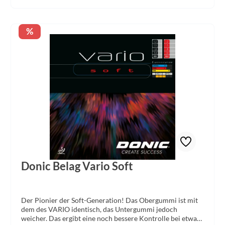
Rabatt
%
Donic Belag Vario Soft
Der Pionier der Soft-Generation! Das Obergummi ist mit
dem des VARIO identisch, das Untergummi jedoch
weicher. Das ergibt eine noch bessere Kontrolle bei etwas