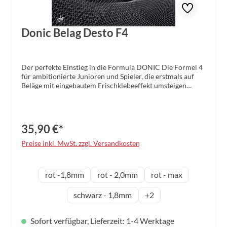
Donic Belag Desto F4
Der perfekte Einstieg in die Formula DONIC Die Formel 4
für ambitionierte Junioren und Spieler, die erstmals auf
Beläge mit eingebautem Frischklebeeffekt umsteigen
wollen. Wer den Erfolg nicht mit Urgewalt und so schnell
wie möglich, sondern mit clever platzierten und variabel
gespielten Bällen sucht, für den ist der Desto F4 genau das
Richtige. Der weiche Schwamm mit etwas reduziertem
35,90 €*
Frischklebeeffekt vereint die Ballkontrolle klassischer
Beläge mit der Dynamik der modernen Generation. Für
Preise inkl. MwSt. zzgl. Versandkosten
alle, die ihre Chancen kontrolliert nutzen und das zu einem
erstaunlich fairen Preis!
auswählen
Schwammdicke
rot -1,8mm
rot - 2,0mm
rot - max
schwarz - 1,8mm
+
2
Sofort verfügbar, Lieferzeit: 1-4 Werktage