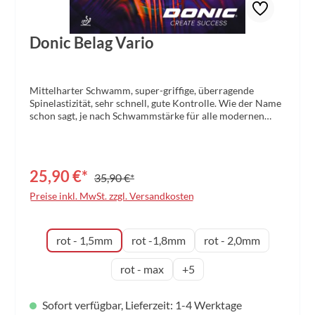
Donic Belag Vario
Mittelharter Schwamm, super-griffige, überragende
Spinelastizität, sehr schnell, gute Kontrolle. Wie der Name
schon sagt, je nach Schwammstärke für alle modernen
Spielstrategien zu empfehlen.
25,90 €*
35,90 €*
Preise inkl. MwSt. zzgl. Versandkosten
auswählen
Schwammdicke
rot - 1,5mm
rot -1,8mm
rot - 2,0mm
rot - max
+
5
Sofort verfügbar, Lieferzeit: 1-4 Werktage