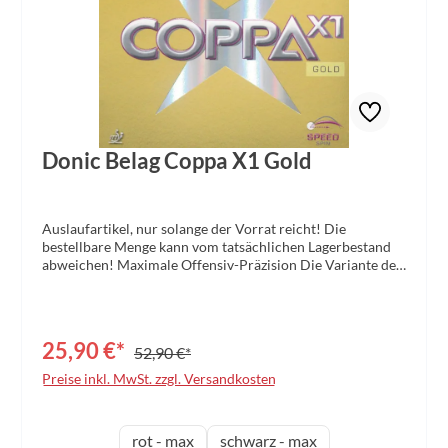
Donic Belag Coppa X1 Gold
Auslaufartikel, nur solange der Vorrat reicht! Die
bestellbare Menge kann vom tatsächlichen Lagerbestand
abweichen! Maximale Offensiv-Präzision Die Variante der
neuen COPPA X Serie mit Medium Schwammhärte. Noch
besseres Ballgefühl bei immer noch sehr hohem Tempo
und Spin. Der COPPA X1 erfordert weniger
Trainingsaufwand durch die maximale Präzision der
25,90 €*
52,90 €*
Ballführung. Der ideale Belag für die meisten
Offensivspieler. Charakter: schneller hochpräziser
Preise inkl. MwSt. zzgl. Versandkosten
Spinbelag mit perfektem Ballgefühl. Empfohlen für:
Offensivspieler mit schnellem Topspin aus der Halbdistanz
auswählen
Variante
rot - max
schwarz - max