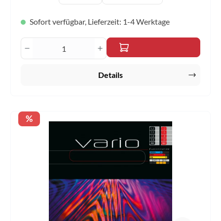
Sofort verfügbar, Lieferzeit: 1-4 Werktage
Produkt Anzahl: Gib den gewünschten Wert 
Details
Rabatt
%