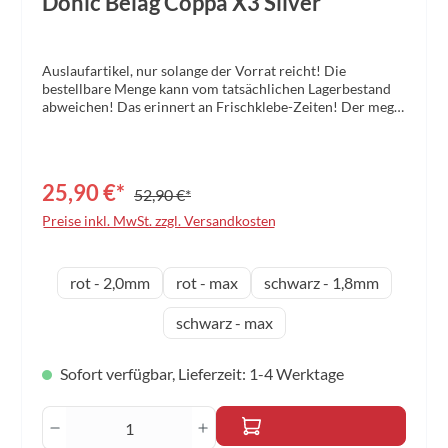
Donic Belag Coppa X3 Silver
Auslaufartikel, nur solange der Vorrat reicht! Die
bestellbare Menge kann vom tatsächlichen Lagerbestand
abweichen! Das erinnert an Frischklebe-Zeiten! Der mega-
satte Sound bei gut kontrollierbarem Tempo wird dem
COPPA X3 eine Menge Freunde bescheren. Perfekte
Ballkontrolle und viel Spaß an aktivem Spin-Spiel aus allen
Lagen: Der DONIC COPPA X3 ist der neue perfekte Leicht-
25,90 €*
52,90 €*
Spiel-Belag. Auch Allround-Spieler werden mit dieser
Variante auf Anhieb ein gutes Stück besser spielen.
Preise inkl. MwSt. zzgl. Versandkosten
Schwammhärte: soft Charakter: sehr weich, mit tollem
Sound und optimaler Kontrolle Empfohlen für:
Allroundspiel mit hoher Kontrolle und viel Tempo
auswählen
Schwammdicke
rot - 2,0mm
rot - max
schwarz - 1,8mm
schwarz - max
Sofort verfügbar, Lieferzeit: 1-4 Werktage
Produkt Anzahl: Gib den gewünschten Wert 