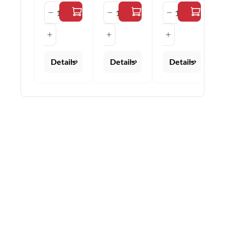
Produkt Anzahl: Gib den gewünschten 
Produkt Anzahl: Gib den 
Produkt Anza
Details
Details
Details
Auftragswertrabatte*
5% ab 50,00€ | 10% ab 100,00€ | 15% ab
150,00€ | 20% ab 200,00€