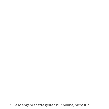
Belag-Kombi Rabatte*
15% ab 2 Beläge nach Wahl | 20% ab 4 Beläge
nach Wahl | 25% ab 10 Beläge nach Wahl
Versandkostenfreie Lieferung
schon ab 69,00€
HOTLINE
089 - 670 11 79
*Die Mengenrabatte gelten nur online, nicht für