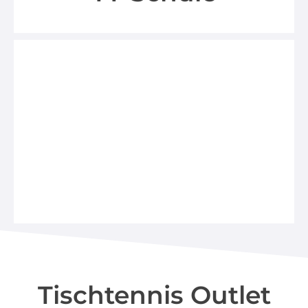
Tibhar & TopSpeed TT-
Schule
Jetzt informieren und anmelden
mehr erfahren
Tischtennis Outlet