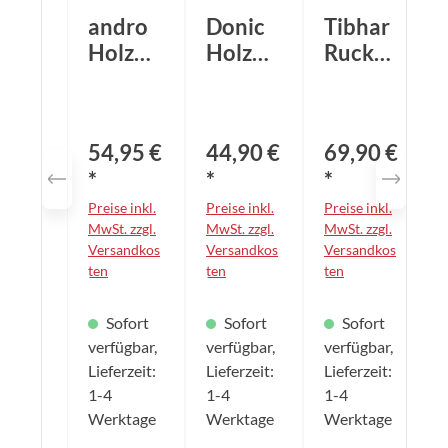
andro
Donic
Tibhar
Holz
Holz
Rucksa
Novac
Cayma
ck
ell
n
Macao
Off/S
schwar
54,95 €
44,90 €
69,90 €
z
*
*
*
Preise inkl.
Preise inkl.
Preise inkl.
P
MwSt. zzgl.
MwSt. zzgl.
MwSt. zzgl.
Versandkos
Versandkos
Versandkos
ten
ten
ten
Sofort
Sofort
Sofort
verfügbar,
verfügbar,
verfügbar,
Lieferzeit:
Lieferzeit:
Lieferzeit:
1-4
1-4
1-4
Werktage
Werktage
Werktage