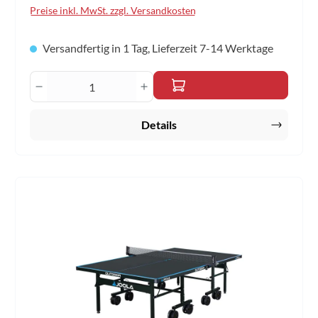
D Inkl. Netz Gewicht Netto: 67,5kgGewicht Brutto: 87.5kg
Preise inkl. MwSt. zzgl. Versandkosten
zzgl. Frachtkosten 69,90 €
Versandfertig in 1 Tag, Lieferzeit 7-14 Werktage
Produkt Anzahl: Gib den gewünschten Wert 
Details