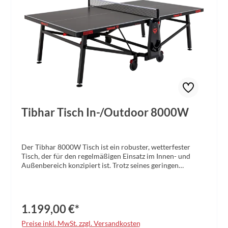
Tibhar Tisch In-/Outdoor 8000W
Der Tibhar 8000W Tisch ist ein robuster, wetterfester
Tisch, der für den regelmäßigen Einsatz im Innen- und
Außenbereich konzipiert ist. Trotz seines geringen
Gewichts bietet der 8000W durch das Metalluntergestell,
die großen Räder (Durchmesser 150mm) und die 6 mm
starke Melaminoberfläche ein hervorragendes
Ballabsprungverhalten und somit optimale
1.199,00 €*
Spieleigenschaften. Aufgrund seiner einfachen
Handhabung eignet sich der Tisch perfekt für die Familie
Preise inkl. MwSt. zzgl. Versandkosten