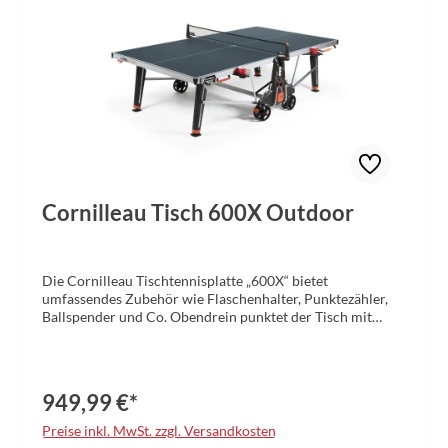
Cornilleau Tisch 600X Outdoor
Die Cornilleau Tischtennisplatte „600X“ bietet
umfassendes Zubehör wie Flaschenhalter, Punktezähler,
Ballspender und Co. Obendrein punktet der Tisch mit
ausgezeichneter Qualität des Rückpralls und perfekter
Spin Spin-Reaktion – dadurch kommen auch
anspruchsvolle Spieler voll auf ihre Kosten.
Produktdetails: Verschlusssystem: DSI (16 Points) Mit
949,99 €*
Feststell- und Freigabehebel Rollen: Dicke: 32 mm, ø: 200
mm Beinverstellung: von -1 cm bis +5 cm Breite, Dicke und
Preise inkl. MwSt. zzgl. Versandkosten
konische Beine Ballspeicher für 4 Bälle (2 an jeder Seite)