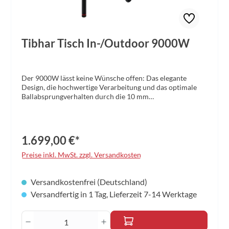
Tibhar Tisch In-/Outdoor 9000W
Der 9000W lässt keine Wünsche offen: Das elegante
Design, die hochwertige Verarbeitung und das optimale
Ballabsprungverhalten durch die 10 mm
Melaminoberfläche machen ihn zum Referenztisch im
Freizeitbereich. Der 9000W ist für den Innen- und
Außeneinsatz geeignet.Die Seitenteile des 9000W vereinen
elegantes Design und Funktionalität und bieten Stauraum
1.699,00 €*
für Schläger und Bälle • 10 mm Melaminharz-Oberflächen,
Farbe grau • Rahmen: 60 x 20 mm • Schwenkbare Räder
Preise inkl. MwSt. zzgl. Versandkosten
mit Arretierung • Gummierte Laufräder mit sehr guten
Dämpfungseigenschaften, Durchmesser 125 mm •
Höhenverstellbare Füße • Kompaktes, einstellbares Netz •
Versandkostenfrei (Deutschland)
Antistatisch • inklusive separatem Kantenschutz •
Versandfertig in 1 Tag, Lieferzeit 7-14 Werktage
Gewicht: 113 kg
Produkt Anzahl: Gib den gewünschten Wert 