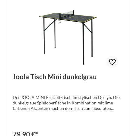
Joola Tisch Mini dunkelgrau
Der JOOLA MINI Freizeit-Tisch im stylischen Design. Die
dunkelgraue Spieloberfläche in Kombination mit lime-
farbenen Akzenten machen den Tisch zum absoluten
Hingucker. Er eignet sich aufgrund der geringen Maße
optimal für beengte Platzverhältnisse und kleine Räume.
Die vormontierten Tischhälften lassen sich in
sekundenschnele Aufbauen und garantieren maximalen
79,90 €*
Spielspaß. Die Netzgarnitur ist bereits enthalten, sodass