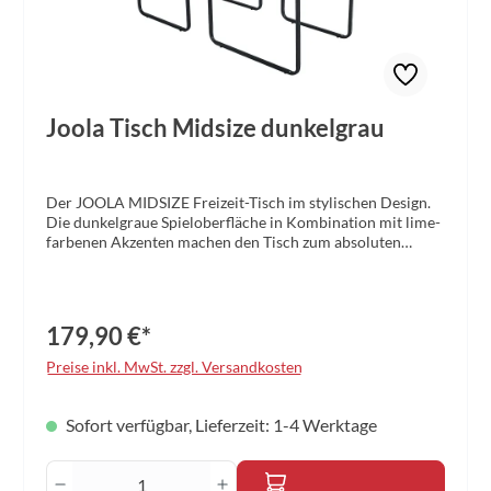
Joola Tisch Midsize dunkelgrau
Der JOOLA MIDSIZE Freizeit-Tisch im stylischen Design.
Die dunkelgraue Spieloberfläche in Kombination mit lime-
farbenen Akzenten machen den Tisch zum absoluten
Hingucker. Er eignet sich aufgrund der geringen Maße
optimal für beengte Platzverhältnisse und kleine Räume.
Die vormontierten Tischhälften lassen sich in
sekundenschnelle Aufbauen und garantieren maximalen
179,90 €*
Spielspaß. Die Netzgarnitur ist bereits enthalten, sodass
direkt losgespielt werden kann. Maße (LxBxH): 168 x 84 x
Preise inkl. MwSt. zzgl. Versandkosten
76 cm Gewicht: 23 kg Farbe: dunkelgrau Zubehör:
Netzgarnitur inklusive zzgl. 14,90 € Versandkosten
Sofort verfügbar, Lieferzeit: 1-4 Werktage
Produkt Anzahl: Gib den gewünschten Wert 