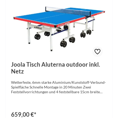
Joola Tisch Aluterna outdoor inkl.
Netz
Wetterfeste, 6mm starke Aluminium/Kunststoff-Verbund-
Spielfläche Schnelle Montage in 20 Minuten Zwei
Feststellvorrichtungen und 4 feststellbare 15cm breite
Rollen pro Hälfte für zusätzliche Sicherheit bei Transport
und Lagerung Getrennte, klappbare Hälften ermöglichen
das Solo-Spielen mit einer Tischhälfte und eine kompakte
Lagerung Solides, pulverbeschichtetes Metalluntergestell
659,00 €*
mit höhenverstellbaren Füßen entsprechend EN 14468-1