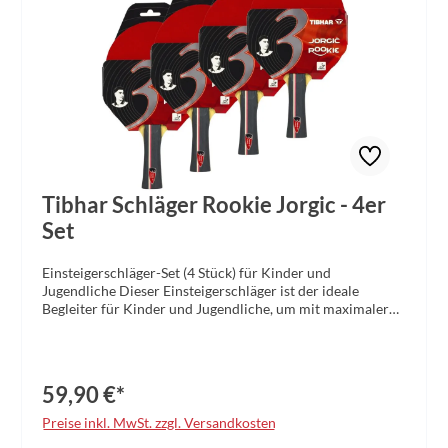
Tibhar Schläger Rookie Jorgic - 4er
Set
Einsteigerschläger-Set (4 Stück) für Kinder und
Jugendliche Dieser Einsteigerschläger ist der ideale
Begleiter für Kinder und Jugendliche, um mit maximaler
Ballkontrolle die ersten Schritte im Tischtennis zu
meistern. Die kontrollfreudigen Beläge unterstützen aktiv
das Erlernen der richtigen Technik und sorgen von Anfang
an für jede Menge Spielspaß und Erfolgserlebnisse. Für
59,90 €*
ambitionierte Freizeitsportler und zum Erlernen von
Techniken mit Spin Beläge: PLAY 1,5mm Schlägergriff:
Preise inkl. MwSt. zzgl. Versandkosten
konkav Tempo: 40 / Spin: 45 / Kontrolle: 85 Level 3 Statten