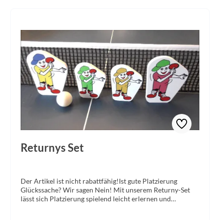
perzeptiv-motorischen (B) und technisch-taktischen
Basiskompetenzen (C) präsentiert, aus denen sich
zusammengenommen das ABC für Tischtennisanfänger
ergibt.
Returnys Set
Der Artikel ist nicht rabattfähig!Ist gute Platzierung
Glückssache? Wir sagen Nein! Mit unserem Returny-Set
lässt sich Platzierung spielend leicht erlernen und
trainieren. Lieferumfang: zwei große Returnys H = 13 cm
zwei kleine Returnys H = 10,5 cm