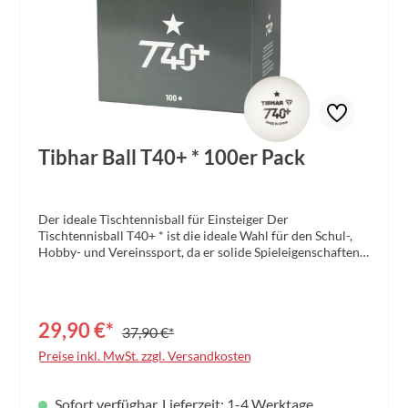
Tibhar Ball T40+ * 100er Pack
Der ideale Tischtennisball für Einsteiger Der
Tischtennisball T40+ * ist die ideale Wahl für den Schul-,
Hobby- und Vereinssport, da er solide Spieleigenschaften
mit einer zuverlässigen Widerstandsfähigkeit kombiniert.
Dank des hervorragenden Preis-Leistungs-Verhältnisses
bietet er Einsteigern hochwertiges Material zu einem
fairen Preis. Ein beständiger Trainingsball, der ideal für
29,90 €*
37,90 €*
den regelmäßigen Einsatz geeignet ist und den Einstieg in
den Sport optimal unterstützt.
Preise inkl. MwSt. zzgl. Versandkosten
Sofort verfügbar, Lieferzeit: 1-4 Werktage