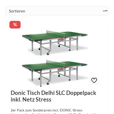
Rabatt
%
Donic Tisch Delhi SLC Doppelpack
inkl. Netz Stress
2er Pack zum Sonderpreis incl. DONIC Stress-