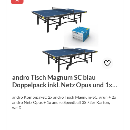
(Flachstahl 50x3 mm), silber pulverbeschichtet -
Funktionsteile:galvanisch verzinkt - Rollen:vier Lenkrollen
100 mm mit Gummilauffläche, davon zwei Rollen mit
Feststeller (Bremse) - Geringe Abstellmaße:1525 x 1600 x
440 mm (B x H x T) - Gewicht:ca. 110 kg
andro Tisch Magnum SC blau
Doppelpack inkl. Netz Opus und 1x
Speedball
andro Kombipaket: 2x andro Tisch Magnum-SC, grün + 2x
andro Netz Opus + 1x andro Speedball 3S 72er Karton,
weiß