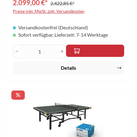
2.099,00 €*
2.422,85 €*
Preise inkl. MwSt. zzgl. Versandkosten
Versandkostenfrei (Deutschland)
Sofort verfügbar, Lieferzeit: 7-14 Werktage
Produkt Anzahl: Gib den gewünschten Wert 
Details
Rabatt
%