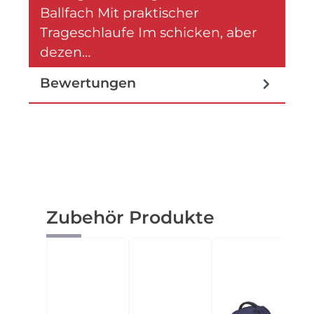
Ballfach Mit praktischer
Trageschlaufe Im schicken, aber
dezen…
Mehr
Bewertungen
Produktgalerie überspringen
Zubehör Produkte