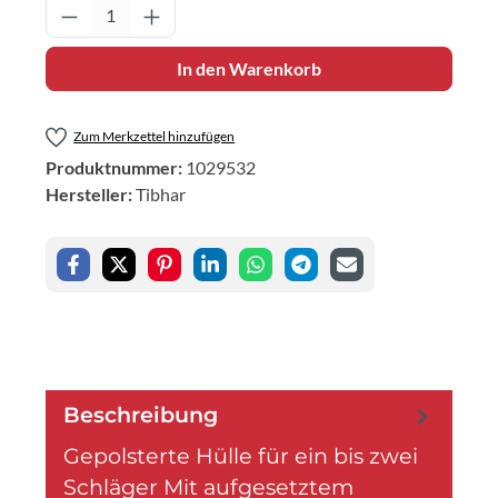
Produkt Anzahl: Gib den gewünschten Wert 
In den Warenkorb
Zum Merkzettel hinzufügen
Produktnummer:
1029532
Hersteller:
Tibhar
Beschreibung
Gepolsterte Hülle für ein bis zwei
Schläger Mit aufgesetztem