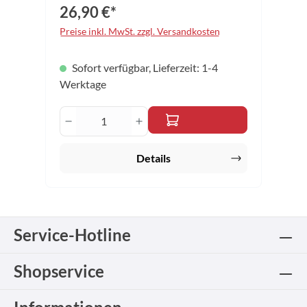
100% Polyester Größe: 31 x 21 x 8,5cm
g von
26,90 €*
Farbe: grau
hochwertig
Preise inkl. MwSt. zzgl. Versandkosten
en
Materialien
und
Sofort verfügbar, Lieferzeit: 1-4
qualitative
Verarbeitun
Werktage
g Material:
100%
Produkt Anzahl: Gib den gewünschten 
Polyester
Größe: 32 x
44 x 21cm
Farbe:
Details
marine
Service-Hotline
Shopservice