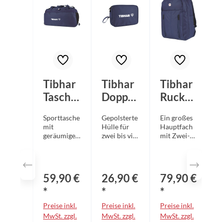
Tibhar
Tibhar
Tibhar
Tasche
Doppel
Rucksa
Hong
hülle
ck
Sporttasche
Gepolsterte
Ein großes
Kong
Hong
Hong
mit
Hülle für
Hauptfach
marine
Kong
Kong
geräumige
zwei bis vier
mit Zwei-
m
Schläger Sei
Wege-
marine
marine
Hauptfach
tliche
Reißverschl
und einem
Trageschlau
uss und
Zwei-Wege-
fe Zusätzlic
einer
59,90 €
26,90 €
79,90 €
Reißverschl
h kleines
Vielzahl von
uss zur
Fach mit
kleineren
*
*
*
einfachen
Reißverschl
Extrafächer
Preise inkl.
Preise inkl.
Preise inkl.
Handhabun
uss auf der
n im
g
MwSt. zzgl.
Vorderseite
MwSt. zzgl.
Innenraum
MwSt. zzgl.