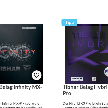
Tipp
Belag Infinity MX-
Tibhar Belag Hybr
Pro
g Infinity MX-P – spüre die
Der Hybrid K3 Pro ist ein Bela
erbindung aus Kontrolle und
kompromisslosen Offensivspie