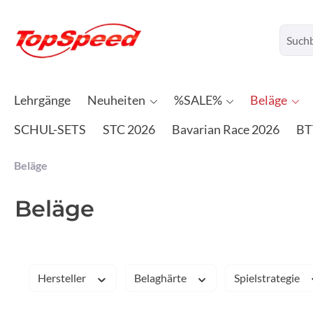
Lehrgänge
Neuheiten
%SALE%
Beläge
SCHUL-SETS
STC 2026
Bavarian Race 2026
BT
Beläge
Beläge
Hersteller
Belaghärte
Spielstrategie