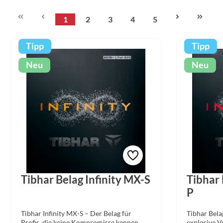
1
2
3
4
5
Seite
Seite
Seite
Seite
Seite
Tipp
Tipp
Neu
Neu
Tibhar Belag Infinity MX-S
Tibhar 
P
Tibhar Infinity MX-S – Der Belag für
Tibhar Bela
Profis, die keine Kompromisse kennen.
explosive V