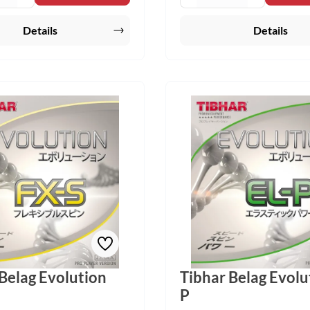
X-S auf Augenhöhe befindet.
den hoch-performanten EL-P 
ik im elastischen
Belägen und den Topmodelle
Details
Details
n Bereich sucht seinesgleichen
MX-S bewegt. Diese Dynamik i
n Anspruch neue Maßstäbe zu
mittelharten Bereich sucht se
und hat den Anspruch neue M
setzen.
Belag Evolution
Tibhar Belag Evolu
P