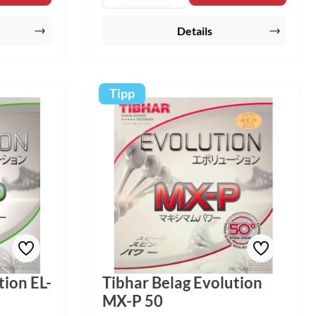
und EL-S
dem brandneuen RED ENERGY SPONGE
n MX-P und
kombiniert. Dieser neu entwickelte
Details
m flexiblen
Schwamm bietet eine höhere Dynamik bei
inesgleichen
einem weicheren Spielgefühl und zeigt
aßstäbe zu
sein enormes Leistungsvermögen vor
allem beim Topspin. Härtegrad:
50.3~52.3°
Tipp
tion EL-
Tibhar Belag Evolution
MX-P 50