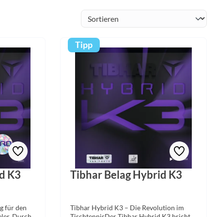
Tipp
id K3
Tibhar Belag Hybrid K3
g für den
Tibhar Hybrid K3 – Die Revolution im
ler. Durch
TischtennisDer Tibhar Hybrid K3 bricht