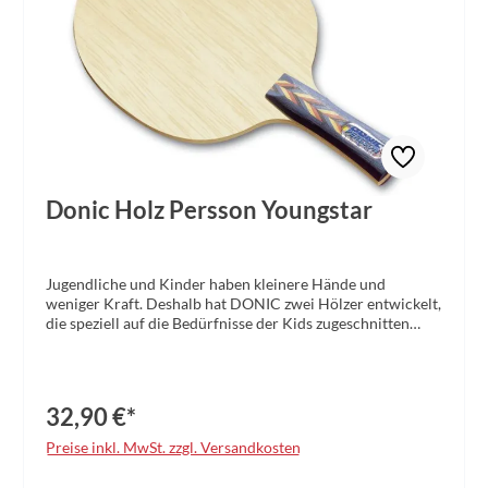
Donic Holz Persson Youngstar
Jugendliche und Kinder haben kleinere Hände und
weniger Kraft. Deshalb hat DONIC zwei Hölzer entwickelt,
die speziell auf die Bedürfnisse der Kids zugeschnitten
sind. Die Vorteile: ° extra dünner konkaver Griff perfekt
für kleinere Hände ° etwas kleineres Schlägerblatt mit
ausgesuchten, besonders leichten Furnieren: Das Holz ist
extrem leicht und handlich, alle Schläge spielen sich mit
32,90 €*
geringerem Kraftaufwand. ° besonders günstiger Preis
ermöglicht den Einstieg auf hohem Niveau Die typischen
Preise inkl. MwSt. zzgl. Versandkosten
Spieleigenschaften der DONIC-Wettkampf­hölzer bieten
natürlich auch die Modelle der Youngstar-Reihe: perfekt