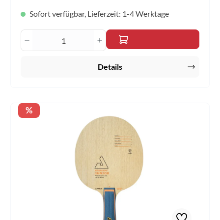
Sofort verfügbar, Lieferzeit: 1-4 Werktage
Produkt Anzahl: Gib den gewünschten Wert 
Details
Rabatt
%