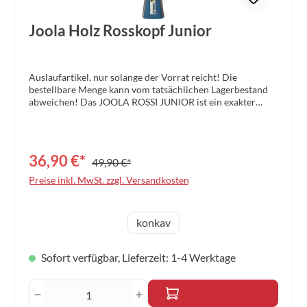
Joola Holz Rosskopf Junior
Auslaufartikel, nur solange der Vorrat reicht! Die
bestellbare Menge kann vom tatsächlichen Lagerbestand
abweichen! Das JOOLA ROSSI JUNIOR ist ein exakter
Nachbau des JOOLA ROSSKOPF ALLROUND Holzes. Das
Holz ist speziell auf Kinder zugeschnitten, hat also einen
kleineren, dünneren und kindgerechten Griff. Damit die
Balance des Holzes beibehalten werden kann, wird das
36,90 €*
49,90 €*
Schlägerblatt etwas verkleinert. Im Ergebnis ist das ROSSI
JUNIOR das ideale Kinderholz.
Preise inkl. MwSt. zzgl. Versandkosten
auswählen
Griff
konkav
Sofort verfügbar, Lieferzeit: 1-4 Werktage
Produkt Anzahl: Gib den gewünschten Wert 