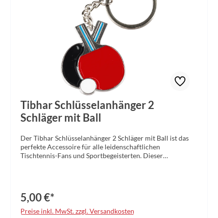
Tibhar Schlüsselanhänger 2
Schläger mit Ball
Der Tibhar Schlüsselanhänger 2 Schläger mit Ball ist das
perfekte Accessoire für alle leidenschaftlichen
Tischtennis-Fans und Sportbegeisterten. Dieser
hochwertige Schlüsselanhänger vereint Funktionalität mit
einem einzigartigen Design und zeigt Ihre Leidenschaft für
den Tischtennissport auf stilvolle Weise.Der
Schlüsselanhänger besteht aus hochwertigem Metall und
5,00 €*
überzeugt durch seine robuste und langlebige
Verarbeitung. Das detailgetreue Miniaturdesign mit zwei
Preise inkl. MwSt. zzgl. Versandkosten
kleinen Tischtennisschlägern und einem Ball macht ihn zu