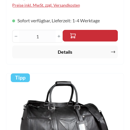
längenverstellbare Schulterriemen mit zusätzlichem
Preise inkl. MwSt. zzgl. Versandkosten
Steckverschluss kleines Geheimfach auf der Rückseite
Material: Leder Größe: 55 x 43 x 20cm Farbe: schwarz
Sofort verfügbar, Lieferzeit: 1-4 Werktage
Produkt Anzahl: Gib den gewünschten Wert 
Details
Tipp