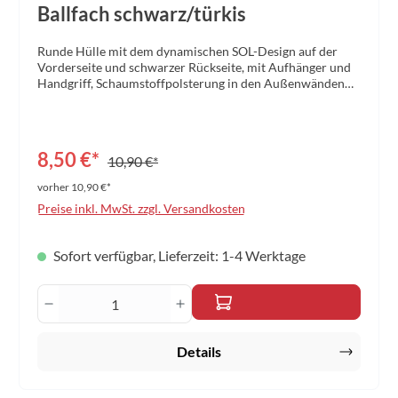
Ballfach schwarz/türkis
Runde Hülle mit dem dynamischen SOL-Design auf der
Vorderseite und schwarzer Rückseite, mit Aufhänger und
Handgriff, Schaumstoffpolsterung in den Außenwänden
und großem Reißverschluss für einfaches Entnehmen des
Schlägers. Aufgedruckte farbige
Printapplikationen.Material: Polyester 420DGröße: 30,5 x
20 x 2 cm Farbe: schwarz/türkis
8,50 €*
10,90 €*
vorher 10,90 €*
Preise inkl. MwSt. zzgl. Versandkosten
Sofort verfügbar, Lieferzeit: 1-4 Werktage
Produkt Anzahl: Gib den gewünschten Wert 
Details