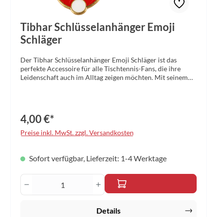
Tibhar Schlüsselanhänger Emoji
Schläger
Der Tibhar Schlüsselanhänger Emoji Schläger ist das
perfekte Accessoire für alle Tischtennis-Fans, die ihre
Leidenschaft auch im Alltag zeigen möchten. Mit seinem
fröhlichen Emoji-Design verleiht dieser charmante
Schlüsselanhänger jedem Schlüsselbund eine sportliche
und verspielte Note.Gefertigt aus hochwertigem Metall,
überzeugt der Anhänger durch seine robuste Verarbeitung
4,00 €*
und langlebige Qualität. Das detailgetreue Design des
Tischtennisschlägers macht ihn zu einem echten Blickfang
Preise inkl. MwSt. zzgl. Versandkosten
– ob am Schlüsselbund, an der Tasche oder als dekoratives
Element.Design: Tischtennis-Schläger im fröhlichen Emoji-
StilMaterial: Hochwertiges MetallVerwendung:
Sofort verfügbar, Lieferzeit: 1-4 Werktage
Schlüsselbund, Tasche, Rucksack oder als Geschenk
Produkt Anzahl: Gib den gewünschten Wert 
Details