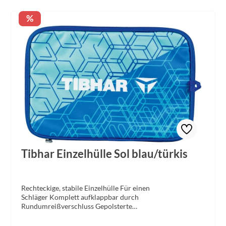
Rabatt
%
Tibhar Einzelhülle Sol blau/türkis
Rechteckige, stabile Einzelhülle Für einen
Schläger Komplett aufklappbar durch
Rundumreißverschluss Gepolsterte
Außenwände Vorderseite mit dem dynamischen Sol-
Design und Rückseite klassisch blau Material: Polyester