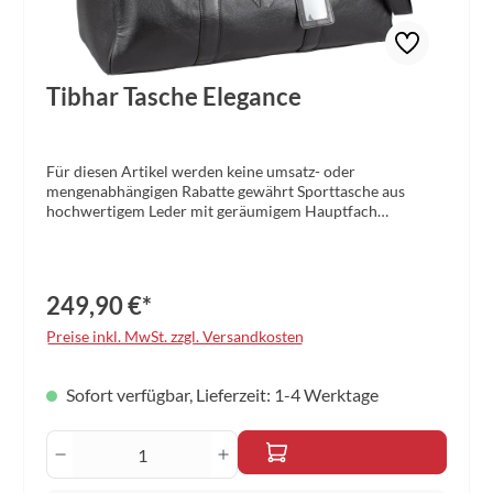
Tibhar Tasche Elegance
Für diesen Artikel werden keine umsatz- oder
mengenabhängigen Rabatte gewährt Sporttasche aus
hochwertigem Leder mit geräumigem Hauptfach
Längenverstellbarer und abnehmbarer Trageriemen
Seitentasche zur optimalen Aufbewahrung von Schuhen
Zwei aufgesetzte Taschen auf der Vorderseite Material:
Leder Größe: 63 x 40 x 35cm Farbe: schwarz
249,90 €*
Preise inkl. MwSt. zzgl. Versandkosten
Sofort verfügbar, Lieferzeit: 1-4 Werktage
Produkt Anzahl: Gib den gewünschten Wert 