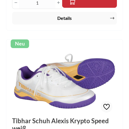
Produkt Anzahl: Gib den gewünschten Wert 
oder im Wettkampf – der Tibhar Alexis Krypto Speed ist
Ihr zuverlässiger Partner für höchste Ansprüche im
Tischtennis. Investieren Sie in Qualität und heben Sie Ihr
Details
Spiel auf das nächste Level.
Neu
Tibhar Schuh Alexis Krypto Speed
weiß