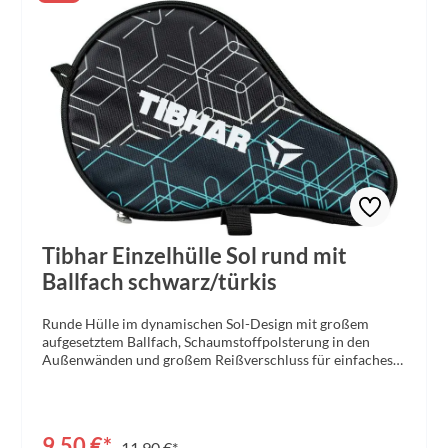
Tibhar Einzelhülle Sol rund mit
Ballfach schwarz/türkis
Runde Hülle im dynamischen Sol-Design mit großem
aufgesetztem Ballfach, Schaumstoffpolsterung in den
Außenwänden und großem Reißverschluss für einfaches
Entnehmen der Bälle und des Schlägers. Aufgedruckte
farbige Printapplikationen. Material: Polyester
420DGröße: 30,5 x 20 x 3,5 cm Farbe: schwarz/türkis
9,50 €*
11,90 €*