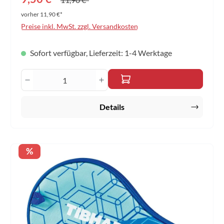
vorher 11,90 €*
Preise inkl. MwSt. zzgl. Versandkosten
Sofort verfügbar, Lieferzeit: 1-4 Werktage
Produkt Anzahl: Gib den gewünschten Wert 
Details
Rabatt
%