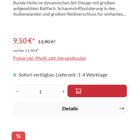
Runde Hülle im dynamischen Sol-Design mit großem
aufgesetztem Ballfach, Schaumstoffpolsterung in den
Außenwänden und großem Reißverschluss für einfaches
Entnehmen der Bälle und des Schlägers. Aufgedruckte
farbige Printapplikationen. Material: Polyester
420DGröße: 30,5 x 20 x 3,5 cm Farbe: blau/türkis
9,50 €*
11,90 €*
vorher 11,90 €*
Preise inkl. MwSt. zzgl. Versandkosten
Sofort verfügbar, Lieferzeit: 1-4 Werktage
Produkt Anzahl: Gib den gewünschten Wert 
Details
Rabatt
%