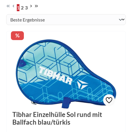
1
2
3
Seite
Seite
Seite
Rabatt
%
Tibhar Einzelhülle Sol rund mit
Ballfach blau/türkis