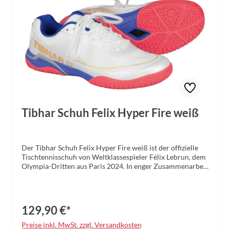
Tibhar Schuh Felix Hyper Fire weiß
Der Tibhar Schuh Felix Hyper Fire weiß ist der offizielle
Tischtennisschuh von Weltklassespieler Félix Lebrun, dem
Olympia-Dritten aus Paris 2024. In enger Zusammenarbeit
mit dem französischen Ausnahmetalent entwickelt, vereint
dieser Schuh höchste sportliche Anforderungen mit
modernster Schuhbautechnologie – für Spieler, die das
Maximum aus ihrem Spiel herausholen wollen.Entwickelt
129,90 €*
für die Anforderungen des modernen Tischtennis bietet
der Hyper Fire eine perfekt abgestimmte Kombination aus
Preise inkl. MwSt. zzgl. Versandkosten