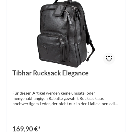
Tibhar Rucksack Elegance
Für diesen Artikel werden keine umsatz- oder
mengenabhängigen Rabatte gewährt Rucksack aus
hochwertigem Leder, der nicht nur in der Halle einen edlen
Eindruck vermittelt Zwei große Hauptfächer mit
seitlichem USB-Anschluss Zwei kleinere Taschen auf der
Rucksackvorderseite sorgen für zusätzlichen Stauraum
Gepolsterte Rückseite für ein angenehmes Tragegefühl und
169,90 €*
einen optimalen Luftaustausch Gepolsterte und