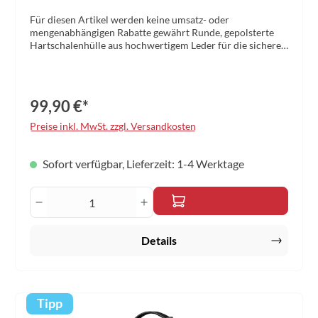
Für diesen Artikel werden keine umsatz- oder
mengenabhängigen Rabatte gewährt Runde, gepolsterte
Hartschalenhülle aus hochwertigem Leder für die sichere
Aufbewahrung eines TT-Schlägers Rundum-
Reißverschluss Trageschlaufe Material: Leder Größe: 29 x
20 x 5cm Farbe: schwarz
99,90 €*
Preise inkl. MwSt. zzgl. Versandkosten
Sofort verfügbar, Lieferzeit: 1-4 Werktage
Produkt Anzahl: Gib den gewünschten Wert 
Details
Tipp