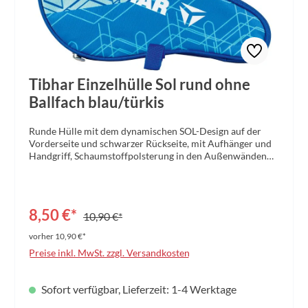
Tibhar Einzelhülle Sol rund ohne
Ballfach blau/türkis
Runde Hülle mit dem dynamischen SOL-Design auf der
Vorderseite und schwarzer Rückseite, mit Aufhänger und
Handgriff, Schaumstoffpolsterung in den Außenwänden
und großem Reißverschluss für einfaches Entnehmen des
Schlägers. Aufgedruckte farbige
Printapplikationen.Material: Polyester 420DGröße: 30,5 x
20 x 2 cm Farbe: schwarz/türkis
8,50 €*
10,90 €*
vorher 10,90 €*
Preise inkl. MwSt. zzgl. Versandkosten
Sofort verfügbar, Lieferzeit: 1-4 Werktage