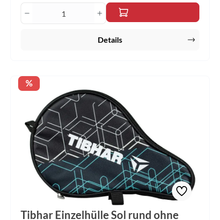
Produkt Anzahl: Gib den gewünschten Wert 
Details
Rabatt
%
Tibhar Einzelhülle Sol rund ohne