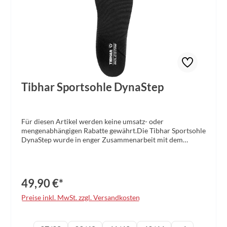
Tibhar Sportsohle DynaStep
Für diesen Artikel werden keine umsatz- oder
mengenabhängigen Rabatte gewährt.Die Tibhar Sportsohle
DynaStep wurde in enger Zusammenarbeit mit dem
renommierten Einlegesohlen-Spezialisten SOLESTAR
entwickelt und setzt neue Maßstäbe im Tischtennissport.
Speziell auf die Anforderungen des Tischtennisspiels
abgestimmt, bietet diese hochwertige Sportsohle eine
49,90 €*
optimale Unterstützung für explosive und präzise
Bewegungen am Tisch.Die DynaStep-Einlegesohle
Preise inkl. MwSt. zzgl. Versandkosten
unterstützt gezielt die Gewichtsverlagerung auf den
Vorderfuß und sorgt damit für eine spürbar verbesserte
Kraftübertragung. Spieler profitieren von mehr