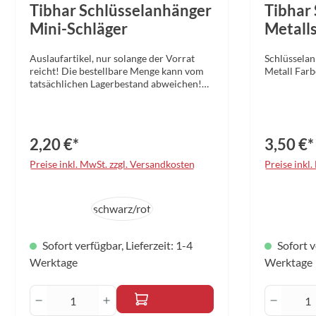
Tibhar Schlüsselanhänger
Tibhar
Mini-Schläger
Metall
Auslaufartikel, nur solange der Vorrat
Schlüsselan
reicht! Die bestellbare Menge kann vom
Metall Farb
tatsächlichen Lagerbestand abweichen!
Schlüsselanhänger mit Schläger mit Ball
2,20 €*
3,50 €*
Preise inkl. MwSt. zzgl. Versandkosten
Preise inkl
auswählen
a
Farbe
Farbe
schwarz/rot
Sofort verfügbar, Lieferzeit: 1-4
Sofort v
Werktage
Werktage
Produkt Anzahl: Gib den gewünschten W
Produk