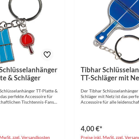
Verwendung: Ideal als
nhänger, Taschenanhänger oder
ee
 Schlüsselanhänger
Tibhar Schlüssela
te & Schläger
TT-Schläger mit Ne
Schlüsselanhänger TT-Platte &
Der Tibhar Schlüsselanhänger
 das perfekte Accessoire für
Schläger mit Netz ist das perfe
schaftlichen Tischtennis-Fans
Accessoire für alle leidenscha
r. Mit seinem detailgetreuen
Tischtennis-Fans. Ob als klein
 eine miniaturisierte
Aufmerksamkeit, Geschenk od
-Platte mit Netz sowie einen
persönliches Statement – diese
stellt, trägt man seine
verarbeitete Schlüsselanhänge
4,00 €*
t für diesen faszinierenden
Sie täglich und zeigt Ihre Leid
 und überall mit
den Tischtennissport.Der deta
. MwSt. zzgl. Versandkosten
Preise inkl. MwSt. zzgl. Versa