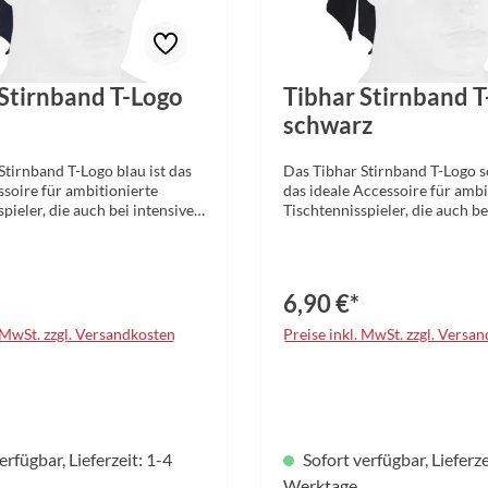
 Stirnband T-Logo
Tibhar Stirnband 
schwarz
Stirnband T-Logo blau ist das
Das Tibhar Stirnband T-Logo s
ssoire für ambitionierte
das ideale Accessoire für ambi
pieler, die auch bei intensiven
Tischtennisspieler, die auch be
ts einen kühlen Kopf
Matches stets einen kühlen K
öchten. Das hochwertige
bewahren möchten. Das hoch
urde speziell für den
Stirnband wurde speziell für 
llen Einsatz im Sport
anspruchsvollen Einsatz im Sp
6,90 €*
und überzeugt durch seine
entwickelt und überzeugt durc
 Funktionalität.Dank des
durchdachte Funktionalität.D
. MwSt. zzgl. Versandkosten
Preise inkl. MwSt. zzgl. Versa
d flexiblen Funktionsmaterials
leichten und flexiblen Funktio
das Headband perfekt an
passt sich das Headband perfe
dliche Kopfformen an und
unterschiedliche Kopfformen
inen angenehmen, druckfreien
sorgt für einen angenehmen, d
t bei langen Trainingseinheiten
Sitz – selbst bei langen Traini
siven Wettkämpfen. Das
oder intensiven Wettkämpfen.
erfügbar, Lieferzeit: 1-4
Sofort verfügbar, Lieferze
möglicht eine natürliche
Material ermöglicht eine natü
eiheit, ohne dabei seinen
Bewegungsfreiheit, ohne dabei
Werktage