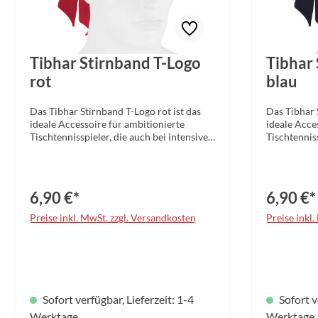
Tibhar Stirnband T-Logo
Tibhar
rot
blau
Das Tibhar Stirnband T-Logo rot ist das
Das Tibhar 
ideale Accessoire für ambitionierte
ideale Acce
Tischtennisspieler, die auch bei intensiven
Tischtenniss
Matches stets einen kühlen Kopf
Matches ste
bewahren möchten. Das hochwertige
bewahren m
Stirnband wurde speziell für den
Stirnband w
anspruchsvollen Einsatz im Sport
anspruchsvo
6,90 €*
6,90 €*
entwickelt und überzeugt durch seine
entwickelt 
durchdachte Funktionalität.Dank des
durchdachte
Preise inkl. MwSt. zzgl. Versandkosten
Preise inkl
leichten und flexiblen Funktionsmaterials
leichten un
passt sich das Headband perfekt an
passt sich 
unterschiedliche Kopfformen an und
unterschie
sorgt für einen angenehmen, druckfreien
sorgt für e
Sitz – selbst bei langen Trainingseinheiten
Sitz – selbs
oder intensiven Wettkämpfen. Das
oder inten
Sofort verfügbar, Lieferzeit: 1-4
Sofort v
Material ermöglicht eine natürliche
Material er
Bewegungsfreiheit, ohne dabei seinen
Werktage
Bewegungsfr
Werktage