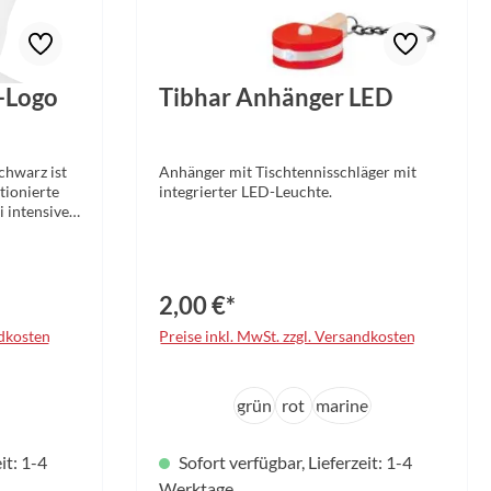
T-Logo
Tibhar Anhänger LED
chwarz ist
Anhänger mit Tischtennisschläger mit
tionierte
integrierter LED-Leuchte.
i intensiven
opf
wertige
den
ort
2,00 €*
h seine
ank des
ndkosten
Preise inkl. MwSt. zzgl. Versandkosten
nsmaterials
kt an
 an und
auswählen
Farbe
grün
rot
marine
ruckfreien
ngseinheiten
 Das
it: 1-4
Sofort verfügbar, Lieferzeit: 1-4
rliche
 seinen
Werktage