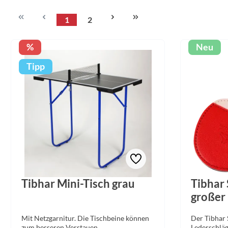
1
2
Seite
Seite
Rabatt
%
Neu
Tipp
Tibhar Mini-Tisch grau
Tibhar
großer
Mit Netzgarnitur. Die Tischbeine können
Der Tibhar 
zum besseren Verstauen
Lederschläg