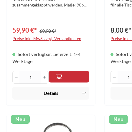
zusammengeklappt werden. Maße: 90 x
für alle Tis
45 x 76 cm Gewicht: 7 kg
Leidenschaf
Ausdruck b
hochwertige
originalget
59,90 €*
8,00 €*
69,90 €*
setzt diese
unverkennb
Preise inkl. MwSt. zzgl. Versandkosten
Preise inkl
Sportbegei
Qualitätsbe
hochwertige
Sofort verfügbar, Lieferzeit: 1-4
Sofort v
Schlüsselan
Werktage
Werktage
sondern auc
langlebige 
Produkt Anzahl: Gib den gewünschten W
Produk
Schlaufe er
sichere Bef
Schlüsselbu
anderen Acc
Details
persönliche
dabei.Mater
eine edle O
Haltbarkeit
Nachbildun
Neu
Neu
Tischtennis
Praktische 