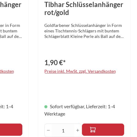
nhänger
Tibhar Schlüsselanhänger
rot/gold
er in Form
Goldfarbener Schlüsselanhänger in Form
it buntem
eines Tischtennis-Schlägers mit buntem
 Ball auf dem
Schlägerblatt Kleine Perle als Ball auf dem
gold
Schlägerblatt Farbe: rot/gold
1,90 €*
ndkosten
Preise inkl. MwSt. zzgl. Versandkosten
it: 1-4
Sofort verfügbar, Lieferzeit: 1-4
Werktage
 die Anzahl zu erhöhen oder zu reduzieren.
r benutze die Schaltflächen um die Anzahl
ib den gewünschten Wert ein oder benutze 
Produkt Anzahl: Gib den gewü