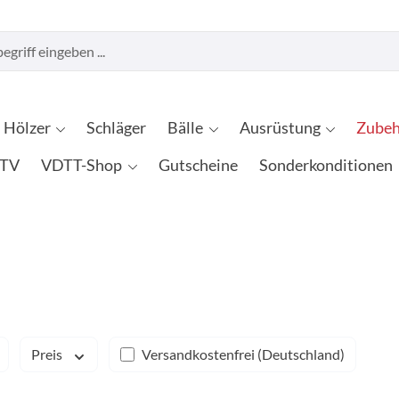
Hölzer
Schläger
Bälle
Ausrüstung
Zubeh
TV
VDTT-Shop
Gutscheine
Sonderkonditionen
Filter hinzufügen: Versandkostenfrei
Preis
Versandkostenfrei (Deutschland)