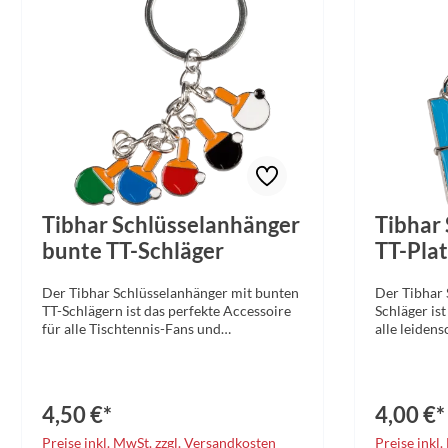
Befestigung
Schlüssela
Geschenkid
Tibhar Schlüsselanhänger
Tibhar
bunte TT-Schläger
TT-Plat
Der Tibhar Schlüsselanhänger mit bunten
Der Tibhar 
TT-Schlägern ist das perfekte Accessoire
Schläger ist
für alle Tischtennis-Fans und
alle leiden
Sportbegeisterten. Mit seinen
und Sportle
detailgetreuen Miniatur-
Design, das
Tischtennisschlägern in verschiedenen
Tischtennis
leuchtenden Farben setzt dieser
Schläger dar
4,50 €*
4,00 €*
Schlüsselanhänger ein klares Statement
Leidenschaf
für die Leidenschaft zum
Sport immer
Preise inkl. MwSt. zzgl. Versandkosten
Preise inkl