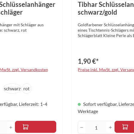
 Schlüsselanhänger
Tibhar Schlüssela
schläger
schwarz/gold
hänger mit Schläger aus
Goldfarbener Schlüsselanhäng
e: schwarz, rot
eines Tischtennis-Schlägers m
Schlägerblatt Kleine Perle als
Schlägerblatt Farbe: schwarz/
1,90 €*
. MwSt. zzgl. Versandkosten
Preise inkl. MwSt. zzgl. Versa
uswählen
schwarz
rot
erfügbar, Lieferzeit: 1-4
Sofort verfügbar, Lieferze
Werktage
ert ein oder benutze die Schaltflächen um
t Anzahl: Gib den gewünschten Wert ein ode
Produkt Anzahl: G