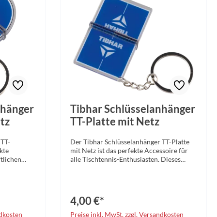
nhänger
Tibhar Schlüsselanhänger
tz
TT-Platte mit Netz
 TT-
Der Tibhar Schlüsselanhänger TT-Platte
kte
mit Netz ist das perfekte Accessoire für
ftlichen
alle Tischtennis-Enthusiasten. Dieses
e
liebevoll gestaltete Detail zeigt die
er
Leidenschaft zum Sport und ist ein idealer
r kleinteilig
Begleiter für den Alltag.Der
r begleitet
Schlüsselanhänger überzeugt durch sein
4,00 €*
enschaft für
detailgetreues Design: Eine
ilgetreu
miniaturisierte Tischtennisplatte mit
ndkosten
Preise inkl. MwSt. zzgl. Versandkosten