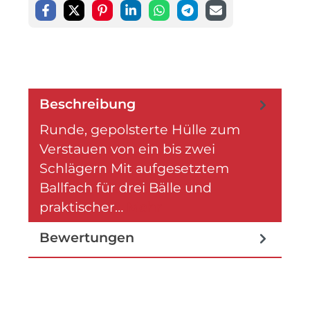
Beschreibung
Runde, gepolsterte Hülle zum
Verstauen von ein bis zwei
Schlägern Mit aufgesetztem
Ballfach für drei Bälle und
praktischer…
Mehr
Bewertungen