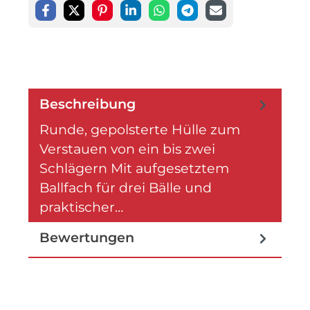
Beschreibung
Runde, gepolsterte Hülle zum
Verstauen von ein bis zwei
Schlägern Mit aufgesetztem
Ballfach für drei Bälle und
praktischer…
Mehr
Bewertungen