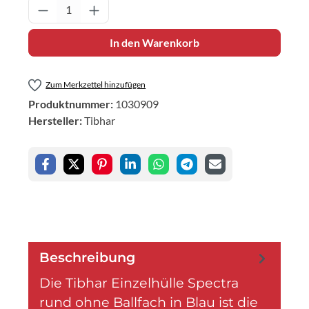
Produkt Anzahl: Gib den gewünschten Wert 
In den Warenkorb
Zum Merkzettel hinzufügen
Produktnummer:
1030909
Hersteller:
Tibhar
Beschreibung
Die Tibhar Einzelhülle Spectra
rund ohne Ballfach in Blau ist die