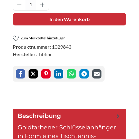
Produkt Anzahl: Gib den gewünschten Wert 
In den Warenkorb
Zum Merkzettel hinzufügen
Produktnummer:
1029843
Hersteller:
Tibhar
Beschreibung
Goldfarbener Schlüsselanhänger
in Form eines Tischtennis-