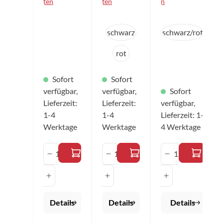
ten
ten
n
dem
Schläger mit
Schlägerbla
Ball
tt Farbe:
auswählen
auswä
Farbe
Farbe
schwarz/gol
schwarz
schwarz/rot
d
rot
Sofort
Sofort
verfügbar,
verfügbar,
Sofort
Lieferzeit:
Lieferzeit:
verfügbar,
1-4
1-4
Lieferzeit: 1-
Werktage
Werktage
4 Werktage
Produkt Anzahl: Gib den gewünschten 
Produkt Anzahl: Gib den 
Produkt Anza
Details
Details
Details