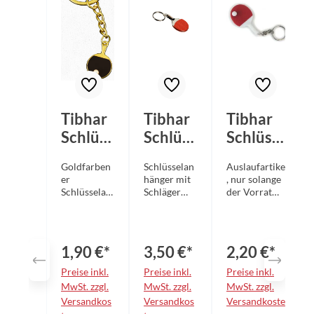
Tibhar
Tibhar
Tibhar
Schlüss
Schlüss
Schlüsse
elanhä
elanhä
lanhäng
Goldfarben
Schlüsselan
Auslaufartikel
nger
nger
er Mini-
er
hänger mit
, nur solange
schwar
Metalls
Schläger
Schlüsselan
Schläger
der Vorrat
hänger in
aus Metall
reicht! Die
z/gold
chläger
Form eines
Farbe:
bestellbare
Tischtennis-
schwarz, rot
Menge kann
Schlägers
vom
1,90 €*
3,50 €*
2,20 €*
mit buntem
tatsächlichen
Schlägerbla
Lagerbestand
Preise inkl.
Preise inkl.
Preise inkl.
tt Kleine
abweichen!
MwSt. zzgl.
MwSt. zzgl.
MwSt. zzgl.
Perle als
Schlüsselanhä
Versandkos
Versandkos
Versandkoste
Ball auf
nger mit