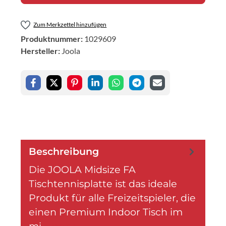
Zum Merkzettel hinzufügen
Produktnummer:
1029609
Hersteller:
Joola
Beschreibung
Die JOOLA Midsize FA
Tischtennisplatte ist das ideale
Produkt für alle Freizeitspieler, die
einen Premium Indoor Tisch im