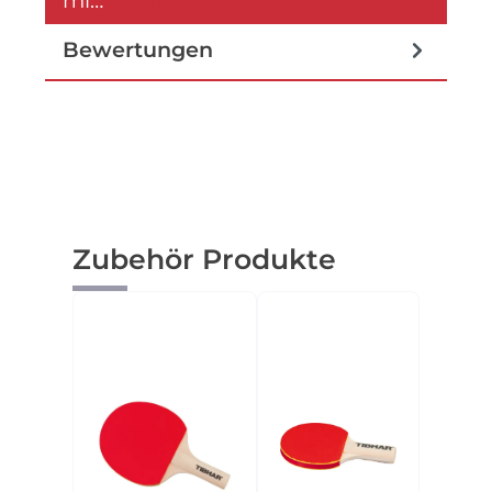
mi…
Mehr
Bewertungen
Produktgalerie überspringen
Zubehör Produkte