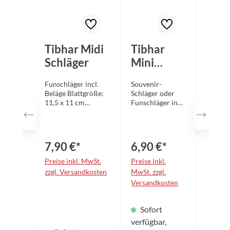
Tibhar Midi
Tibhar
Schläger
Mini
Schläger
Funschläger incl.
Souvenir-
Beläge Blattgröße:
Schläger oder
11,5 x 11 cm
Funschläger incl.
Schlägergröße: 19,5
Beläge
x 11 cm Gewicht:
Blattgröße ist
85gr
9,5 x 9 cm
7,90 €*
6,90 €*
Preise inkl. MwSt.
Preise inkl.
zzgl. Versandkosten
MwSt. zzgl.
Versandkosten
Sofort
verfügbar,