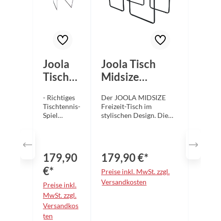
Joola
Joola Tisch
Tisch
Midsize
Midsiz
dunkelgrau
- Richtiges
Der JOOLA MIDSIZE
e blau
Tischtennis-
Freizeit-Tisch im
Spiel
stylischen Design. Die
möglich. -
dunkelgraue
Ideal bei
Spieloberfläche in
beengten
Kombination mit lime-
Platzverhält
farbenen Akzenten
179,90
179,90 €*
nissen. -
machen den Tisch zum
inkl.
absoluten Hingucker. Er
€*
Preise inkl. MwSt. zzgl.
Netzgarnitu
eignet sich aufgrund der
Versandkosten
Preise inkl.
r - Maße:
geringen Maße optimal
168 cm x 84
MwSt. zzgl.
für beengte
cm, Höhe
Platzverhältnisse und
Versandkos
76 cm Zzgl.
kleine Räume. Die
ten