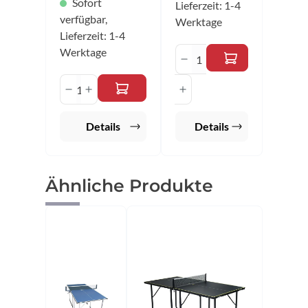
Sofort
Lieferzeit: 1-4
verfügbar,
Werktage
Lieferzeit: 1-4
Werktage
Produkt Anzahl: Gib
Produkt Anzahl: Gib den gewünschten 
Details
Details
Produktgalerie überspringen
Ähnliche Produkte