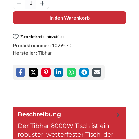
Produkt Anzahl: Gib den gewünschten Wert 
In den Warenkorb
Zum Merkzettel hinzufügen
Produktnummer:
1029570
Hersteller:
Tibhar
Beschreibung
Der Tibhar 8000W Tisch ist ein
robuster, wetterfester Tisch, der