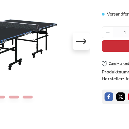
Versandfert
Produkt 
Zum Merkzett
Produktnum
Hersteller:
J