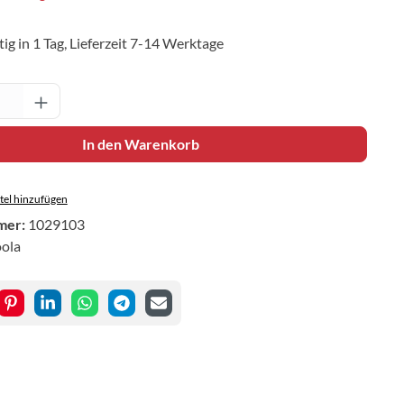
ig in 1 Tag, Lieferzeit 7-14 Werktage
Anzahl: Gib den gewünschten Wert ein oder 
In den Warenkorb
el hinzufügen
mer:
1029103
oola