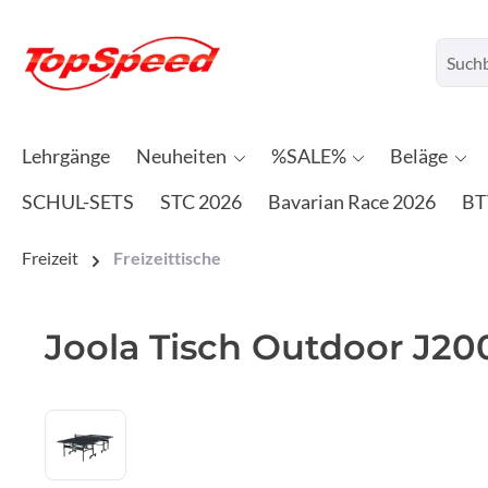
Lehrgänge
Neuheiten
%SALE%
Beläge
SCHUL-SETS
STC 2026
Bavarian Race 2026
BT
Freizeit
Freizeittische
Joola Tisch Outdoor J200
Bildergalerie überspringen