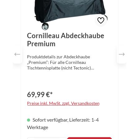
Cornilleau Abdeckhaube
Premium
Produktdetails zur Abdeckhaube
„Premium“: Für alle Cornilleau
Tischtennisplatte (nicht Tectonic)
Material: Polyester Maße (LxBxH):
160x85x135 cm Farbe: Schwarz Sichern Sie
sich jetzt den besten Schutz für Ihre
Tischtennisplatte – die Cornilleau
69,99 €*
Abdeckhauben Kein rabattfähiger Artikel.
Preise inkl. MwSt. zzgl. Versandkosten
Sofort verfügbar, Lieferzeit: 1-4
Werktage