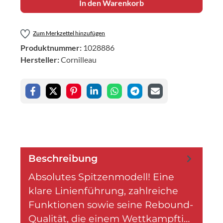
In den Warenkorb
Zum Merkzettel hinzufügen
Produktnummer:
1028886
Hersteller:
Cornilleau
Beschreibung
Absolutes Spitzenmodell! Eine
klare Linienführung, zahlreiche
Funktionen sowie seine Rebound-
Qualität, die einem Wettkampfti…