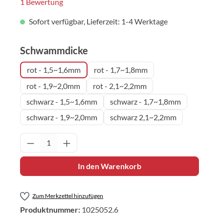
Durchschnittliche Bewertung von 5 von 5 Sternen
1 Bewertung
Sofort verfügbar, Lieferzeit: 1-4 Werktage
auswählen
Schwammdicke
rot - 1,5~1,6mm
rot - 1,7~1,8mm
rot - 1,9~2,0mm
rot - 2,1~2,2mm
schwarz - 1,5~1,6mm
schwarz - 1,7~1,8mm
schwarz - 1,9~2,0mm
schwarz 2,1~2,2mm
Produkt Anzahl: Gib den gewünschten Wert 
In den Warenkorb
Zum Merkzettel hinzufügen
Produktnummer:
1025052.6