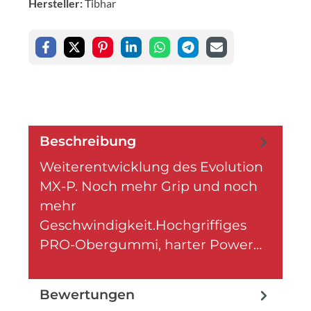
Hersteller:
Tibhar
Beschreibung
Weiterentwicklung des Evolution
MX-P. Noch mehr Grip und noch
mehr
Geschwindigkeit.Hochgriffiges
PRO-Obergummi, harter Power…
Mehr
Bewertungen