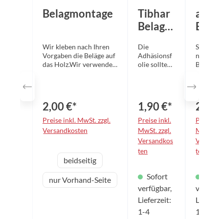
Belagmontage
Tibhar
andr
Belagsc
Bela
hutzfol
hutz
Wir kleben nach Ihren
Die
Selbstk
ie
ie "
Vorgaben die Beläge auf
Adhäsionsf
nde
Fresh
The
das Holz.Wir verwenden
olie sollten
Belagsc
VOC-freie Kleber!
Sie immer
folie z
Edge
aufziehen,
optima
wenn Sie
Schutz 
nicht
Belagob
2,00 €*
1,90 €*
2,50
spielen.
äche.
Diese
Schützt
Preise inkl. MwSt. zzgl.
Preise inkl.
Preise i
Spezialfolie
Oberfl
Versandkosten
MwSt. zzgl.
MwSt. z
garantiert
des
Versandkos
Versan
eine
Tischte
ten
ten
saubere
belags 
auswählen
Variante
beidseitig
Oberfläche
Staub,
und
Schmut
Sofort
Sofo
verlängert
und
nur Vorhand-Seite
die
verfügbar,
andere
verfüg
Lebensdaue
äußere
Lieferzeit:
Lieferz
r Ihres
Einflüs
1-4
1-4
Belages. Sie
Nutzun