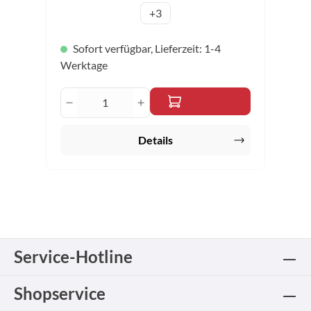
16,5 cm
PET, Pa
+
3
Sofort verfügbar, Lieferzeit: 1-4
Werktage
Produkt Anzahl: Gib den gewünschten 
Details
Service-Hotline
Shopservice