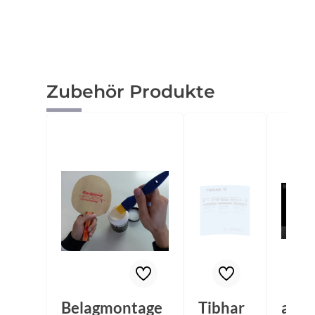
Produktgalerie überspringen
Zubehör Produkte
Belagmontage
Tibhar
andr