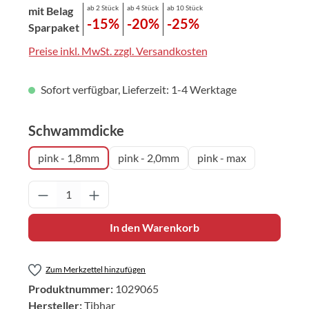
ab 2 Stück
ab 4 Stück
ab 10 Stück
mit Belag
-15%
-20%
-25%
Sparpaket
Preise inkl. MwSt. zzgl. Versandkosten
Sofort verfügbar, Lieferzeit: 1-4 Werktage
auswählen
Schwammdicke
pink - 1,8mm
pink - 2,0mm
pink - max
Produkt Anzahl: Gib den gewünschten Wert 
In den Warenkorb
Zum Merkzettel hinzufügen
Produktnummer:
1029065
Hersteller:
Tibhar