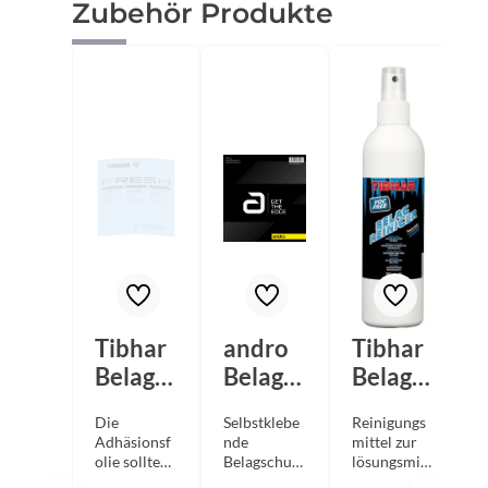
Produktgalerie überspringen
Zubehör Produkte
Tibhar
andro
Tibhar
Belagsc
Belagsc
Belagre
hutzfol
hutzfol
iniger
Die
Selbstklebe
Reinigungs
1
ie
ie "Get
Pumps
Adhäsionsf
nde
mittel zur
Fresh
The
pray
olie sollten
Belagschutz
lösungsmitt
Sie immer
folie zum
elfreien