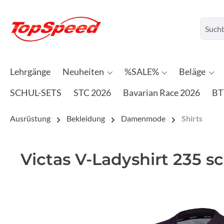
Lehrgänge
Neuheiten
%SALE%
Beläge
SCHUL-SETS
STC 2026
Bavarian Race 2026
BT
Ausrüstung
Bekleidung
Damenmode
Shirts
Victas V-Ladyshirt 235 s
Bildergalerie überspringen