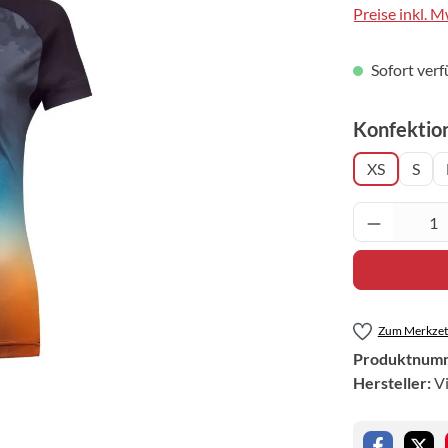
Preise inkl. 
Sofort verf
Konfektio
XS
S
Produkt 
Zum Merkzett
Produktnum
Hersteller:
Vi