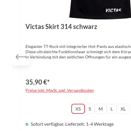
Victas Skirt 314 schwarz
Eleganter TT-Rock mit integrierter Hot-Pants aus elastisc
Diese ultraleichte Funktionsfaser schmiegt sich dem Körpe
in Verbindung mit den seitlichen Öffnungen für ein ausgez
Material: 100% Polyester Größen: XS – XL
35,90 €*
Preise inkl. MwSt. zzgl. Versandkosten
auswählen
Konfektionsgröße
XS
S
M
L
XL
Sofort verfügbar, Lieferzeit: 1-4 Werktage