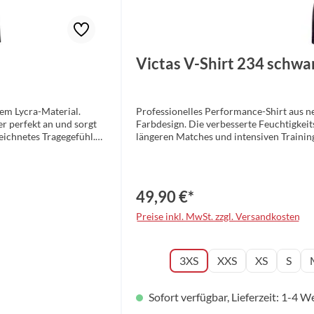
Victas V-Shirt 234 schwa
hem Lycra-Material.
Professionelles Performance-Shirt aus 
r perfekt an und sorgt
Farbdesign. Die verbesserte Feuchtigkeit
eichnetes Tragegefühl.
längeren Matches und intensiven Trainin
Material: 100% Polyester Größen: 3XS –
49,90 €*
Preise inkl. MwSt. zzgl. Versandkosten
auswä
Konfektionsgröße
3XS
XXS
XS
S
Sofort verfügbar, Lieferzeit: 1-4 