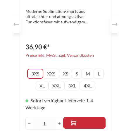
Moderne Sublimation-Shorts aus
ultraleichter und atmungsaktiver
Funktionsfaser mit aufwendigem
Farbdesign. Das besonders leichte
Funktionsmaterial und die beiden seitlichen
Schlitze garantieren eine erstklassige
Bewegungsfreiheit. Der elastische Bund und
36,90 €*
die beiden seitlichen Taschen erhöhen
zusätzlich den Tragekomfort. Farbe:
Preise inkl. MwSt. zzgl. Versandkosten
schwarz Material: 100% Polyester Größen:
3XS - 4XL
auswählen
Konfektionsgröße
3XS
XXS
XS
S
M
L
XL
XXL
3XL
4XL
Sofort verfügbar, Lieferzeit: 1-4
Werktage
Produkt Anzahl: Gib den gewünschten 