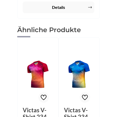
Details
Produktgalerie überspringen
Ähnliche Produkte
Victas V-
Victas V-
Shirt 234
Shirt 234