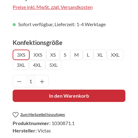
Preise inkl. MwSt. zzgl. Versandkosten
Sofort verfügbar, Lieferzeit: 1-4 Werktage
auswählen
Konfektionsgröße
3XS
XXS
XS
S
M
L
XL
XXL
3XL
4XL
5XL
Produkt Anzahl: Gib den gewünschten Wert 
In den Warenkorb
Zum Merkzettel hinzufügen
Produktnummer:
1030871.1
Hersteller:
Victas