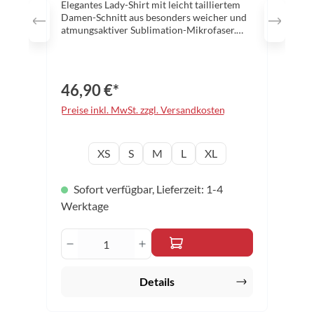
Elegantes Lady-Shirt mit leicht tailliertem
Damen-Schnitt aus besonders weicher und
atmungsaktiver Sublimation-Mikrofaser.
Das moderne Design und die dynamische
Grafik wurde von Meguru Yamaguchi
entworfen, einem in New York lebenden,
weltbekannten Designer. Der stylische
46,90 €*
Kragen und die exzellente
Feuchtigkeitsregulierung sorgen dauerhaft
Preise inkl. MwSt. zzgl. Versandkosten
für besten Tragekomfort. Der sportlich
moderne Schnitt ist perfekt auf die
tischtennisspezifischen Bewegungen
auswählen
Konfektionsgröße
XS
S
M
L
XL
ausgelegt. Farbe: navy Material: 100%
Polyester Größen: XS – XL
Sofort verfügbar, Lieferzeit: 1-4
Werktage
Produkt Anzahl: Gib den gewünschten 
Details