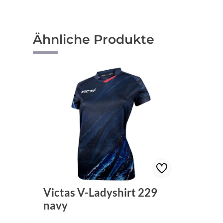
Produktgalerie überspringen
Ähnliche Produkte
Victas V-Ladyshirt 229
navy