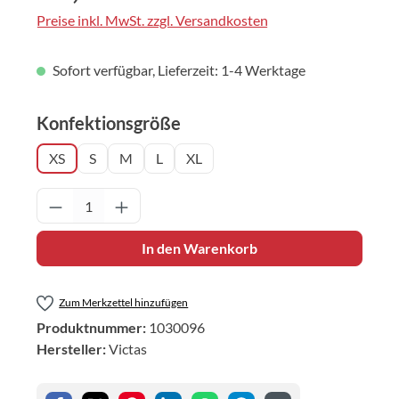
Preise inkl. MwSt. zzgl. Versandkosten
Sofort verfügbar, Lieferzeit: 1-4 Werktage
auswählen
Konfektionsgröße
XS
S
M
L
XL
Produkt Anzahl: Gib den gewünschten Wert 
In den Warenkorb
Zum Merkzettel hinzufügen
Produktnummer:
1030096
Hersteller:
Victas