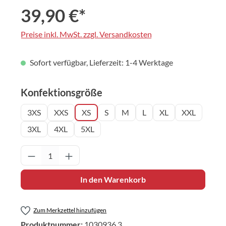
39,90 €*
Preise inkl. MwSt. zzgl. Versandkosten
Sofort verfügbar, Lieferzeit: 1-4 Werktage
auswählen
Konfektionsgröße
3XS
XXS
XS
S
M
L
XL
XXL
3XL
4XL
5XL
Produkt Anzahl: Gib den gewünschten Wert 
In den Warenkorb
Zum Merkzettel hinzufügen
Produktnummer:
1030936.3