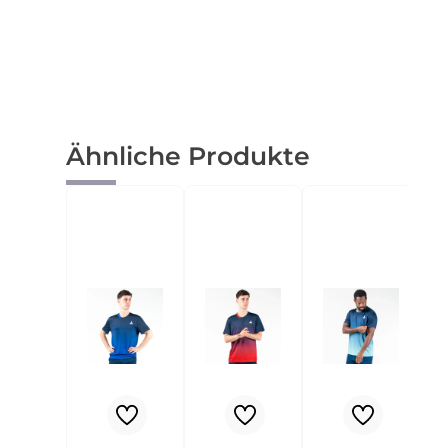
Produktgalerie überspringen
Ähnliche Produkte