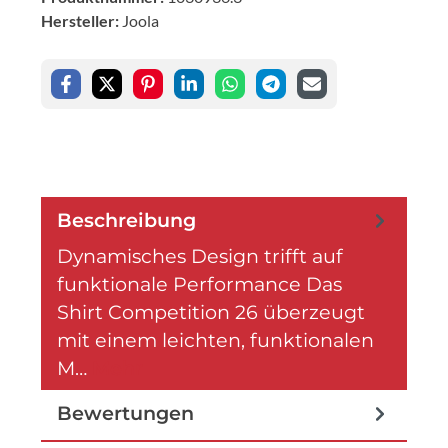
Hersteller:
Joola
Beschreibung
Dynamisches Design trifft auf
funktionale Performance Das
Shirt Competition 26 überzeugt
mit einem leichten, funktionalen
M…
Mehr
Bewertungen