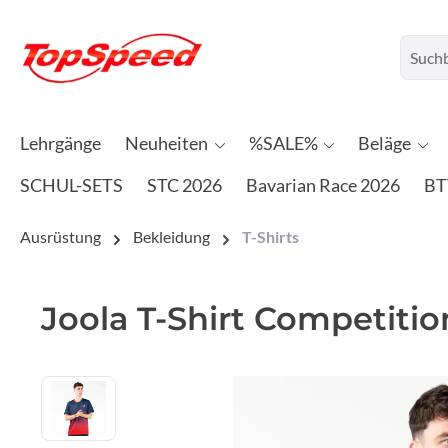
Lehrgänge
Neuheiten
%SALE%
Beläge
SCHUL-SETS
STC 2026
Bavarian Race 2026
BT
Ausrüstung
Bekleidung
T-Shirts
Joola T-Shirt Competitio
Bildergalerie überspringen