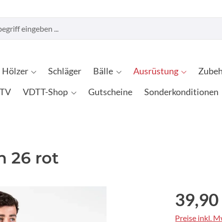
Hölzer
Schläger
Bälle
Ausrüstung
Zubeh
TV
VDTT-Shop
Gutscheine
Sonderkonditionen
n 26 rot
39,90
Preise inkl. 