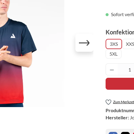
Sofort verf
Konfektio
3XS
XX
5XL
Produkt 
Zum Merkzett
Produktnum
Hersteller:
J