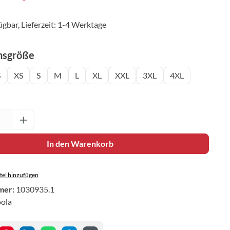
ügbar, Lieferzeit: 1-4 Werktage
auswählen
nsgröße
S
XS
S
M
L
XL
XXL
3XL
4XL
Anzahl: Gib den gewünschten Wert ein oder 
In den Warenkorb
el hinzufügen
mer:
1030935.1
oola