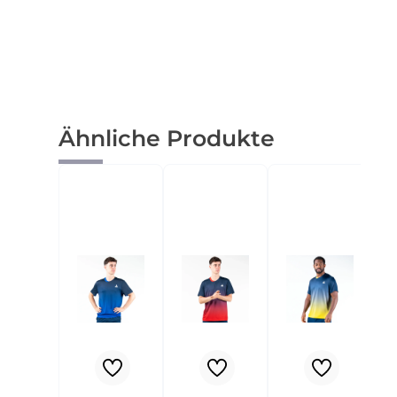
Produktgalerie überspringen
Ähnliche Produkte