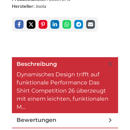
Hersteller:
Joola
Beschreibung
Dynamisches Design trifft auf
funktionale Performance Das
Shirt Competition 26 überzeugt
mit einem leichten, funktionalen
M…
Mehr
Bewertungen