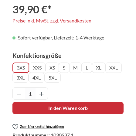
39,90 €*
Preise inkl. MwSt. zzgl. Versandkosten
Sofort verfügbar, Lieferzeit: 1-4 Werktage
auswählen
Konfektionsgröße
3XS
XXS
XS
S
M
L
XL
XXL
3XL
4XL
5XL
Produkt Anzahl: Gib den gewünschten Wert 
In den Warenkorb
Zum Merkzettel hinzufügen
Produktnummer:
1030937.1