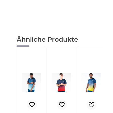
Produktgalerie überspringen
Ähnliche Produkte