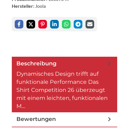
Hersteller:
Joola
Beschreibung
Dynamisches Design trifft auf
funktionale Performance Das
Shirt Competition 26 überzeugt
mit einem leichten, funktionalen
M…
Mehr
Bewertungen