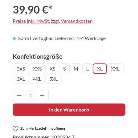
39,90 €*
Preise inkl. MwSt. zzgl. Versandkosten
Sofort verfügbar, Lieferzeit: 1-4 Werktage
auswählen
Konfektionsgröße
3XS
XXS
XS
S
M
L
XL
XXL
3XL
4XL
5XL
Produkt Anzahl: Gib den gewünschten Wert 
In den Warenkorb
Zum Merkzettel hinzufügen
Produktnummer:
1030934.7