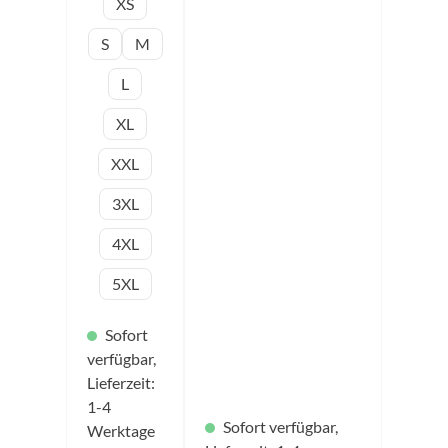
fabrics
integrierte Pants bietet
XS
Funktionsfa
zusätzlichen Halt und
ser Größen:
Schutz, das 4-Wege-
S
M
3XS – 5XL
Stretchmaterial sorgt für
Farbe:
besonders viel
L
schwarz
Bewegungsfreiheit. Der
elastische Bund mit
XL
Kordelzug ermöglicht
eine einfache
XXL
Weitenregulierung.
Perfekt kombinierbar
zur andro Pro und Team
3XL
Line. Material:
Obermaterial: 100%
4XL
Poylester, Innenhose:
88% Polyester, 12%
5XL
Elasthan, Einsätze: 88%
Polyester, 12% Elasthan,
functional indoor fabrics
Sofort
Funktionsfaser Größen:
verfügbar,
3XS – 5XL Farbe:
schwarz
Lieferzeit:
1-4
Sofort verfügbar,
Werktage