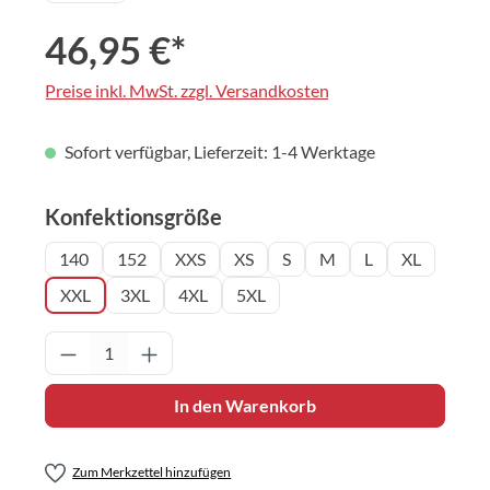
46,95 €*
Preise inkl. MwSt. zzgl. Versandkosten
Sofort verfügbar, Lieferzeit: 1-4 Werktage
auswählen
Konfektionsgröße
140
152
XXS
XS
S
M
L
XL
XXL
3XL
4XL
5XL
Produkt Anzahl: Gib den gewünschten Wert 
In den Warenkorb
Zum Merkzettel hinzufügen