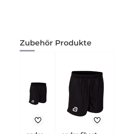
Produktgalerie überspringen
Zubehör Produkte