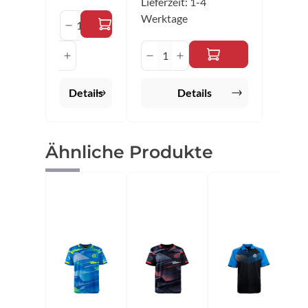
Lieferzeit: 1-4
Produkt Anzahl: Gib den gewünschten 
Werktage
Produkt Anzahl: Gib den 
Details
Details
Produktgalerie überspringen
Ähnliche Produkte