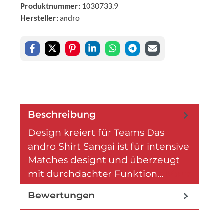
Produktnummer:
1030733.9
Hersteller:
andro
Beschreibung
Design kreiert für Teams Das
andro Shirt Sangai ist für intensive
Matches designt und überzeugt
mit durchdachter Funktion…
Mehr
Bewertungen