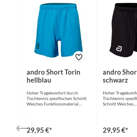
andro Short Torin
andro Shor
hellblau
schwarz
Hoher Tragekomfort durch
Hoher Tragekomf
Tischtennis spezifischen Schnitt
Tischtennis spezif
Weiches Funktionsmaterial
Schnitt Weiches
Seitliche Eingrifftaschen
Funktionsmaterial
Eastischer Bund mit Kordelzug
Eingrifftaschen E
Nachkaufgarantie bis 05/2026
Bund mit Kordelz
Material: 100% Polyester
Material: 100% Po
29,95 €*
29,95 €*
Mikrofaser, functional indoor
Mikrofaser, funct
fabrics Funktionsfaser Größen:
indoor fabrics