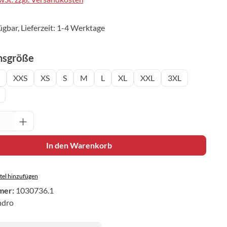
ügbar, Lieferzeit: 1-4 Werktage
auswählen
nsgröße
XXS
XS
S
M
L
XL
XXL
3XL
Anzahl: Gib den gewünschten Wert ein oder 
In den Warenkorb
el hinzufügen
mer:
1030736.1
ndro