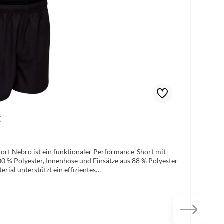
z
hort Nebro ist ein funktionaler Performance-Short mit
00 % Polyester, Innenhose und Einsätze aus 88 % Polyester
rial unterstützt ein effizientes
te Mesheinsätze die Luftzirkulation verbessern. Die
 das 4-Wege-Stretchmaterial sorgt für besonders viel
 ermöglicht eine einfache Weitenregulierung. Perfekt
Obermaterial: 100% Poylester, Innenhose: 88% Polyester,
functional indoor fabrics Funktionsfaser Größen: 3XS –