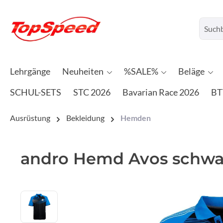
Lehrgänge
Neuheiten
%SALE%
Beläge
SCHUL-SETS
STC 2026
Bavarian Race 2026
BT
Ausrüstung
Bekleidung
Hemden
andro Hemd Avos schwa
Bildergalerie überspringen