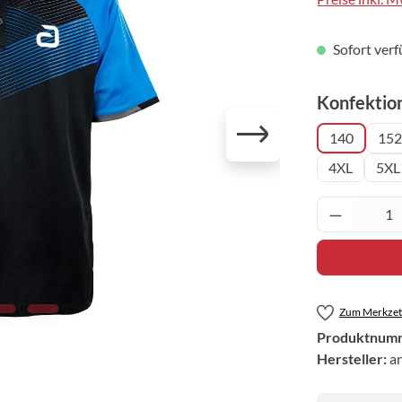
Sofort verf
Konfektio
140
152
4XL
5XL
Produkt 
Zum Merkzett
Produktnum
Hersteller:
a