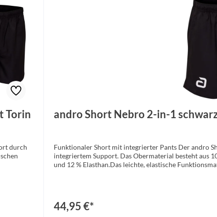
t Torin
andro Short Nebro 2-in-1 schwar
ort durch
Funktionaler Short mit integrierter Pants Der andro S
ischen
integriertem Support. Das Obermaterial besteht aus 1
und 12 % Elasthan.Das leichte, elastische Funktionsmate
 Seitliche
Feuchtigkeitsmanagement, während strategisch platzier
astischer
integrierte Pants bietet zusätzlichen Halt und Schutz,
ug
Bewegungsfreiheit. Der elastische Bund mit Kordelzug
lyester
kombinierbar zur andro Pro und Team Line. Material: 
44,95 €*
ional
12% Elasthan, Einsätze: 88% Polyester, 12% Elasthan, 
5XL Farbe: schwarz