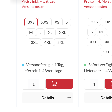
Preise inkl. MwSt. zzgl.
Preise inkl. MwSt. 
3XS – 5XL Farbe: hellblau
Funktionsfaser G
Versandkosten
Versandkosten
– 5XL Farbe: sch
auswählen
Konfektionsgröße
Konfektio
3XS
XXS
3XS
XXS
XS
S
S
M
L
M
L
XL
XXL
XXL
3XL
3XL
4XL
5XL
5XL
Versandfertig in 1 Tag,
Sofort verfüg
Lieferzeit 1-4 Werktage
Lieferzeit: 1-4 
Produkt Anzahl: Gib den gewünscht
Produkt An
Details
Detail