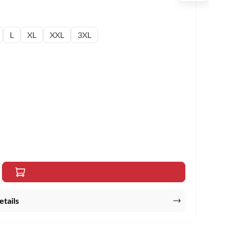
L
XL
XXL
3XL
n um die Anzahl zu erhöhen oder zu reduzi
enutze die Schaltflächen um die Anzahl zu
hten Wert ein oder benutze die Schaltfläc
etails