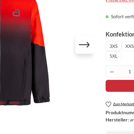
Sofort verf
Konfektio
3XS
XXS
5XL
Produkt 
Zum Merkzett
Produktnum
Hersteller:
a