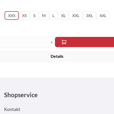
XXS
XS
S
M
L
XL
XXL
3XL
4XL
en Wert ein oder benutze die Schaltfläche
Details
Shopservice
Kontakt