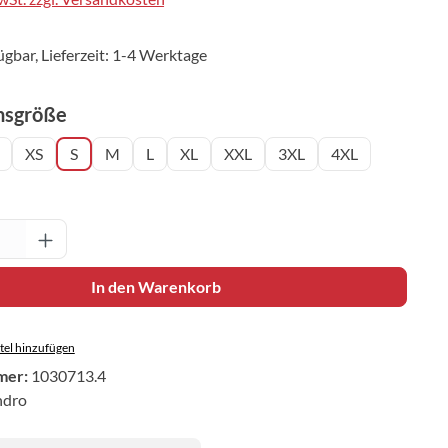
ügbar, Lieferzeit: 1-4 Werktage
auswählen
nsgröße
XS
S
M
L
XL
XXL
3XL
4XL
Anzahl: Gib den gewünschten Wert ein oder 
In den Warenkorb
el hinzufügen
mer:
1030713.4
ndro