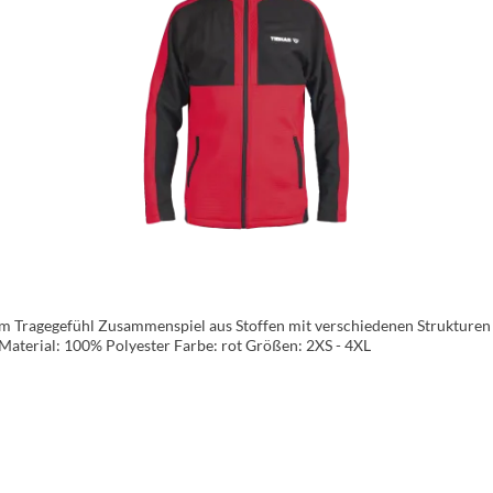
 Tragegefühl Zusammenspiel aus Stoffen mit verschiedenen Strukturen
Nackenbereich Zwei seitliche Taschen mit Reißverschluss Material: 100% Polyester Farbe: rot Größen: 2XS - 4XL