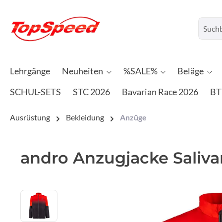
Lehrgänge
Neuheiten
%SALE%
Beläge
SCHUL-SETS
STC 2026
Bavarian Race 2026
BT
Ausrüstung
Bekleidung
Anzüge
andro Anzugjacke Salivan
Bildergalerie überspringen