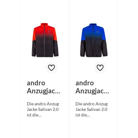
andro
andro
Anzugjacke
Anzugjacke
Salivan 2.0
Salivan 2.0
Die andro Anzug
Die andro Anzug
schwarz/ro
schwarz/bl
Jacke Salivan 2.0
Jacke Salivan 2.0
t 3XS
au 3XS
ist die
ist die
konsequente
konsequente
Weiterentwicklun
Weiterentwicklun
g eines
g eines
erfolgreichen
erfolgreichen