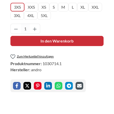
3XS
XXS
XS
S
M
L
XL
XXL
3XL
4XL
5XL
Produkt Anzahl: Gib den gewünschten Wert 
In den Warenkorb
Zum Merkzettel hinzufügen
Produktnummer:
1030714.1
Hersteller:
andro