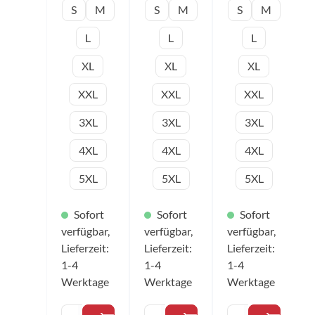
Bewegungs
Bewegungs
Bewegungs
S
M
S
M
S
M
abläufe
abläufe
abläufe
abgestimmt.
abgestimmt.
abgestimmt.
L
L
L
Farbe:
Farbe:
Farbe:
schwarz/bla
rot/schwarz
mintgrün/sc
XL
XL
XL
u/grau
Material:
hwarz
Material:
100%
Material:
100%
Polyester
100%
XXL
XXL
XXL
Polyester
Größen:
Polyester
Größen:
3XS – 5XL
Größen:
3XL
3XL
3XL
3XS – 5XL
3XS – 5XL
4XL
4XL
4XL
5XL
5XL
5XL
Sofort
Sofort
Sofort
verfügbar,
verfügbar,
verfügbar,
Lieferzeit:
Lieferzeit:
Lieferzeit:
1-4
1-4
1-4
Werktage
Werktage
Werktage