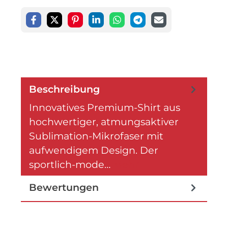
Beschreibung
Innovatives Premium-Shirt aus
hochwertiger, atmungsaktiver
Sublimation-Mikrofaser mit
aufwendigem Design. Der
sportlich-mode…
Mehr
Bewertungen