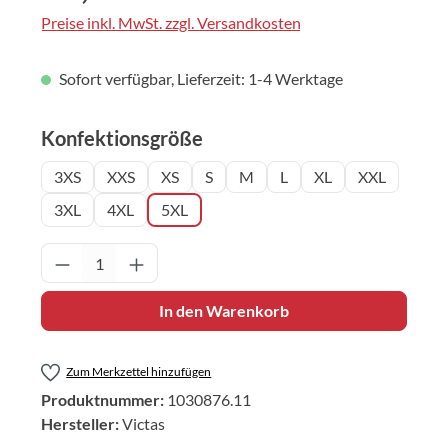
Preise inkl. MwSt. zzgl. Versandkosten
Sofort verfügbar, Lieferzeit: 1-4 Werktage
auswählen
Konfektionsgröße
3XS
XXS
XS
S
M
L
XL
XXL
3XL
4XL
5XL
Produkt Anzahl: Gib den gewünschten Wert 
In den Warenkorb
Zum Merkzettel hinzufügen
Produktnummer:
1030876.11
Hersteller:
Victas