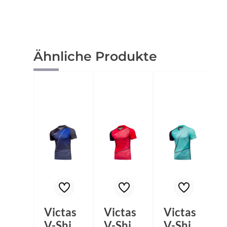
Produktgalerie überspringen
Ähnliche Produkte
Victas
Victas
Victas
V-Shirt
V-Shirt
V-Shirt