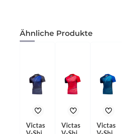
Produktgalerie überspringen
Ähnliche Produkte
Victas
Victas
Victas
V-Shirt
V-Shirt
V-Shirt