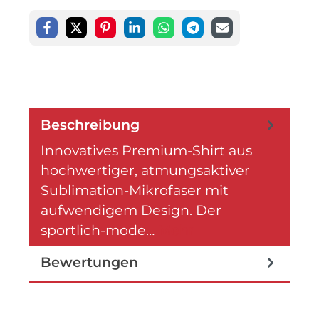
Beschreibung
Innovatives Premium-Shirt aus
hochwertiger, atmungsaktiver
Sublimation-Mikrofaser mit
aufwendigem Design. Der
sportlich-mode…
Mehr
Bewertungen