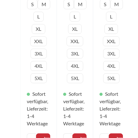
Bewegungs
Bewegungs
Bewegungs
S
M
S
M
S
M
abläufe
abläufe
abläufe
abgestimmt.
abgestimmt.
abgestimmt.
L
L
L
Farbe:
Farbe:
Farbe: blau
schwarz/bla
rot/schwarz
Material:
XL
XL
XL
u/grau
Material:
100%
Material:
100%
Polyester
100%
Polyester
Größen:
XXL
XXL
XXL
Polyester
Größen:
3XS – 5XL
Größen:
3XS – 5XL
3XL
3XL
3XL
3XS – 5XL
4XL
4XL
4XL
5XL
5XL
5XL
Sofort
Sofort
Sofort
verfügbar,
verfügbar,
verfügbar,
Lieferzeit:
Lieferzeit:
Lieferzeit:
1-4
1-4
1-4
Werktage
Werktage
Werktage