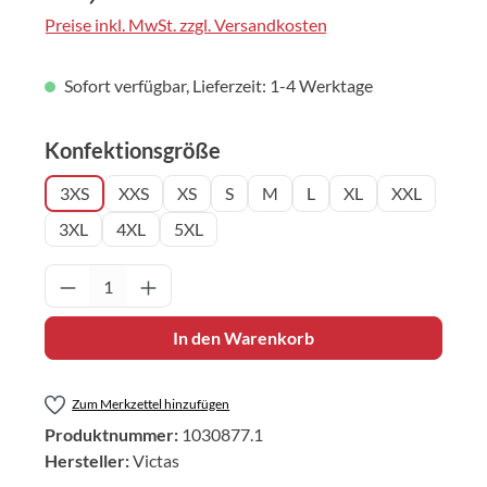
Preise inkl. MwSt. zzgl. Versandkosten
Sofort verfügbar, Lieferzeit: 1-4 Werktage
auswählen
Konfektionsgröße
3XS
XXS
XS
S
M
L
XL
XXL
3XL
4XL
5XL
Produkt Anzahl: Gib den gewünschten Wert 
In den Warenkorb
Zum Merkzettel hinzufügen
Produktnummer:
1030877.1
Hersteller:
Victas