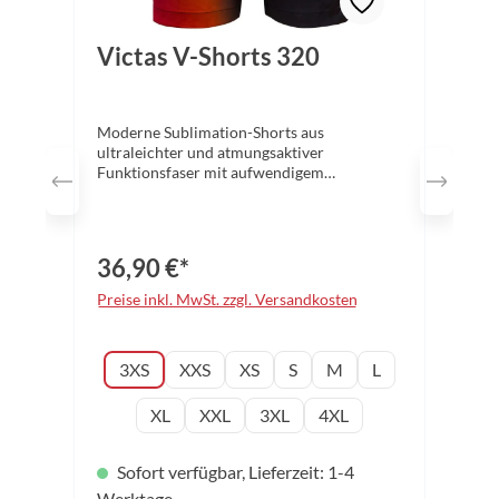
Victas V-Shorts 320
Moderne Sublimation-Shorts aus
ultraleichter und atmungsaktiver
Funktionsfaser mit aufwendigem
Farbdesign. Das besonders leichte
Funktionsmaterial und die beiden seitlichen
Schlitze garantieren eine erstklassige
Bewegungsfreiheit. Der elastische Bund und
36,90 €*
die beiden seitlichen Taschen erhöhen
zusätzlich den Tragekomfort. Farbe:
Preise inkl. MwSt. zzgl. Versandkosten
schwarz Material: 100% Polyester Größen:
3XS - 4XL
auswählen
Konfektionsgröße
3XS
XXS
XS
S
M
L
XL
XXL
3XL
4XL
Sofort verfügbar, Lieferzeit: 1-4
Werktage