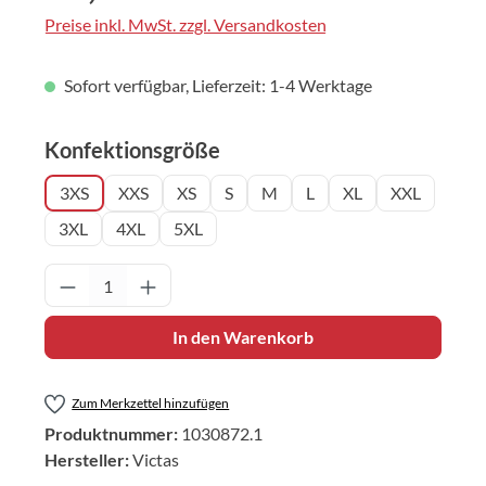
Preise inkl. MwSt. zzgl. Versandkosten
Sofort verfügbar, Lieferzeit: 1-4 Werktage
auswählen
Konfektionsgröße
3XS
XXS
XS
S
M
L
XL
XXL
3XL
4XL
5XL
Produkt Anzahl: Gib den gewünschten Wert 
In den Warenkorb
Zum Merkzettel hinzufügen
Produktnummer:
1030872.1
Hersteller:
Victas