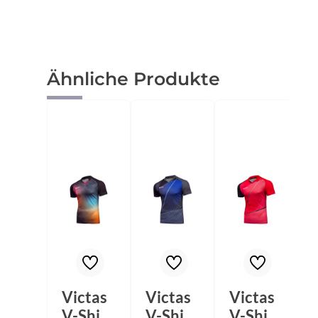
Produktgalerie überspringen
Ähnliche Produkte
Victas
Victas
Victas
V-Shirt
V-Shirt
V-Shirt