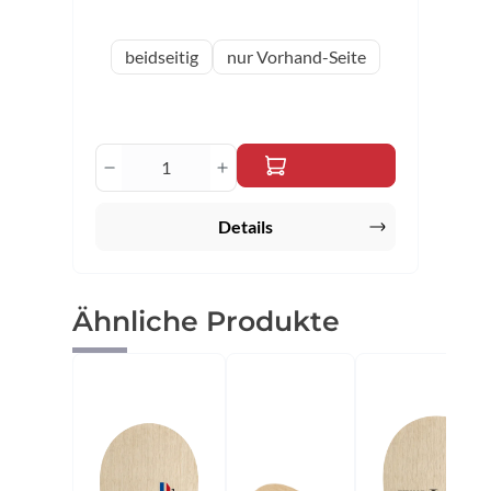
auswählen
Variante
beidseitig
nur Vorhand-Seite
Produkt Anzahl: Gib den gewünschten 
Details
Produktgalerie überspringen
Ähnliche Produkte