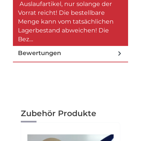
Auslaufartikel, nur solange der
Vorrat reicht! Die bestellbare
Menge kann vom tatsächlichen
Lagerbestand abweichen! Die
Bez…
Mehr
Bewertungen
Produktgalerie überspringen
Zubehör Produkte