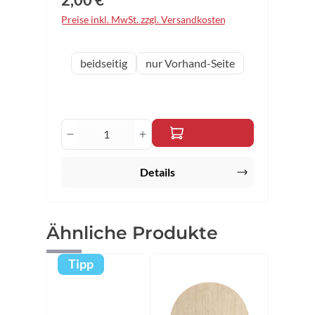
Preise inkl. MwSt. zzgl. Versandkosten
auswählen
Variante
beidseitig
nur Vorhand-Seite
Produkt Anzahl: Gib den gewünschten 
Details
Produktgalerie überspringen
Ähnliche Produkte
Tipp