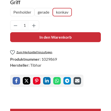
auswählen
Griff
Penholder
gerade
konkav
Produkt Anzahl: Gib den gewünschten Wert 
In den Warenkorb
Zum Merkzettel hinzufügen
Produktnummer:
1029869
Hersteller:
Tibhar