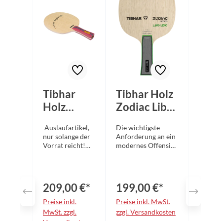
Tibhar
Tibhar Holz
Holz
Zodiac Libra
Nuytinck
ZAC
Auslaufartikel,
Die wichtigste
Hybrid ZC
nur solange der
Anforderung an ein
Vorrat reicht!
modernes Offensiv-
Die bestellbare
Holz besteht darin,
Menge kann vom
die Balance
tatsächlichen
zwischen Kontrolle
Lagerbestand
und offensiver
209,00 €*
199,00 €*
abweichen! Die
Durchschlagskraft
Bezeichnung
zu maximieren.
Preise inkl.
Preise inkl. MwSt.
„Holz“ täuscht
Diese „kontrollierte
MwSt. zzgl.
zzgl. Versandkosten
gewissermaßen
Offensive“ zu