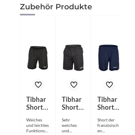
Produktgalerie überspringen
Zubehör Produkte
Tibhar
Tibhar
Tibhar
Short
Short
Short
Osmiu
Jura
Osmiu
Weiches
Sehr
Short der
S
m
schwar
m
und leichtes
weiches
französisch
z
France
Funktionsm
und
en