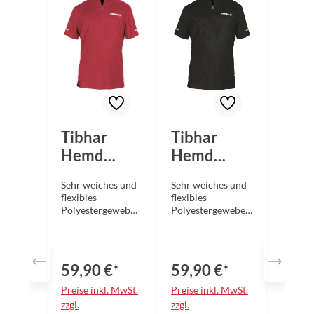
Tibhar
Tibhar
Hemd
Hemd
Osmium
Osmium
Sehr weiches und
Sehr weiches und
rot
schwarz
flexibles
flexibles
Polyestergewebe
Polyestergewebe
mit hochwertigem
mit hochwertigem
und aufwendigem
und aufwendigem
Stoffdesign sorgt
Stoffdesign sorgt
für besonders
für besonders
59,90 €*
59,90 €*
angenehmes
angenehmes
Tragegefühl
Tragegefühl
Preise inkl. MwSt.
Preise inkl. MwSt.
Kleiner
Kleiner
zzgl.
zzgl.
Stehkragen mit
Stehkragen mit