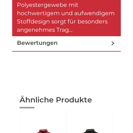
Polyestergewebe mit
hochwertigem und aufwendigem
Stoffdesign sorgt für besonders
angenehmes Trag…
Mehr
Bewertungen
Produktgalerie überspringen
Ähnliche Produkte