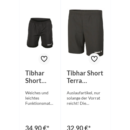
Tibhar
Tibhar Short
Short
Terra
Osmium
schwarz
Weiches und
Auslaufartikel, nur
leichtes
solange der Vorrat
Funktionsmater
reicht! Die
ial Elastischer
bestellbare Menge
Hosenbund mit
kann vom
Ziehkordel
tatsächlichen
Lockerer
Lagerbestand
34,90 €*
32,90 €*
Schnitt für
abweichen!Zwei