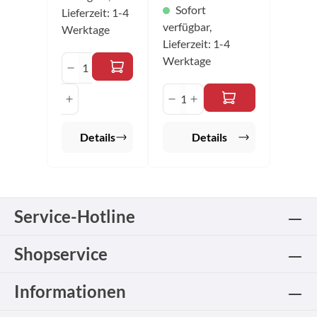
Sofort
Lieferzeit: 1-4
verfügbar,
Werktage
Lieferzeit: 1-4
Produkt Anzahl: Gib den gewünschten 
Werktage
Produkt Anzahl: Gib de
Details
Details
Service-Hotline
Shopservice
Informationen