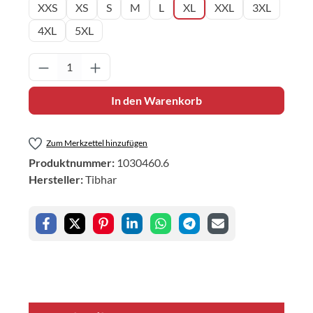
XXS
XS
S
M
L
XL
XXL
3XL
4XL
5XL
Produkt Anzahl: Gib den gewünschten Wert 
In den Warenkorb
Zum Merkzettel hinzufügen
Produktnummer:
1030460.6
Hersteller:
Tibhar