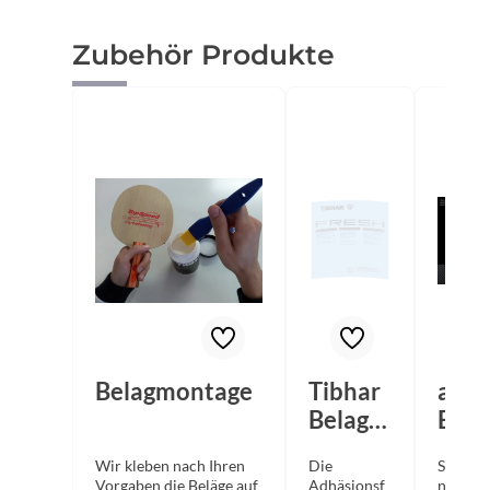
Produktgalerie überspringen
Zubehör Produkte
Belagmontage
Tibhar
andr
Belagsc
Bela
hutzfol
hutz
Wir kleben nach Ihren
Die
Selbstk
ie
ie "
Vorgaben die Beläge auf
Adhäsionsf
nde