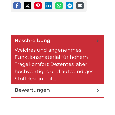
Beschreibung
Weiches und angenehmes
Funktionsmaterial für hohem
Tragekomfort Dezentes, aber
hochwertiges und aufwendiges
Stoffdesign mit…
Mehr
Bewertungen