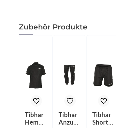
Produktgalerie überspringen
Zubehör Produkte
Tibhar
Tibhar
Tibhar
Hemd
Anzugh
Short