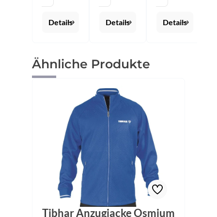
2XS - 5XL
schwarz
Größen:
2XS - 4XL
Details
Details
Details
Produktgalerie überspringen
Ähnliche Produkte
Tibhar Anzugjacke Osmium