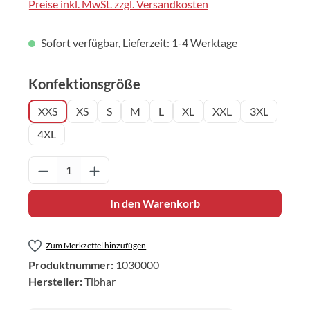
Preise inkl. MwSt. zzgl. Versandkosten
Sofort verfügbar, Lieferzeit: 1-4 Werktage
auswählen
Konfektionsgröße
XXS
XS
S
M
L
XL
XXL
3XL
4XL
Produkt Anzahl: Gib den gewünschten Wert 
In den Warenkorb
Zum Merkzettel hinzufügen
Produktnummer:
1030000
Hersteller:
Tibhar