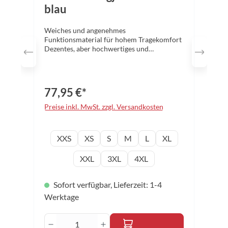
blau
Weiches und angenehmes
Funktionsmaterial für hohem Tragekomfort
Dezentes, aber hochwertiges und
aufwendiges Stoffdesign mit Mustern und
Strukturen Eingearbeitetes
Schweißabsorptionsband im Nackenbereich
Zwei seitliche Taschen mit Reißverschluss
77,95 €*
jeweils an Jacke und Hose Material:
Hauptstoff 100% Polyester / Einsätze 95%
Preise inkl. MwSt. zzgl. Versandkosten
Polyester / 5% Spandex Farbe: blau Größen:
2XS - 4XL
auswählen
Konfektionsgröße
XXS
XS
S
M
L
XL
XXL
3XL
4XL
Sofort verfügbar, Lieferzeit: 1-4
Werktage
Produkt Anzahl: Gib den gewünschten 