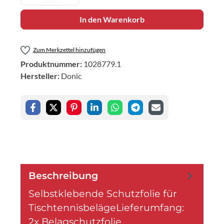
In den Warenkorb
Zum Merkzettel hinzufügen
Produktnummer:
1028779.1
Hersteller:
Donic
Beschreibung
Selbstklebende Schutzfolie für
TischtennisbelägeLieferumfang:
2x Belagschutzfolie