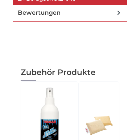
Bewertungen
Produktgalerie überspringen
Zubehör Produkte