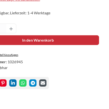
ügbar, Lieferzeit: 1-4 Werktage
Anzahl: Gib den gewünschten Wert ein oder 
In den Warenkorb
el hinzufügen
mer:
1026945
ibhar