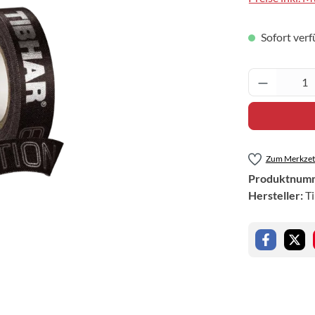
Sofort verf
Produkt 
Zum Merkzett
Produktnum
Hersteller:
T