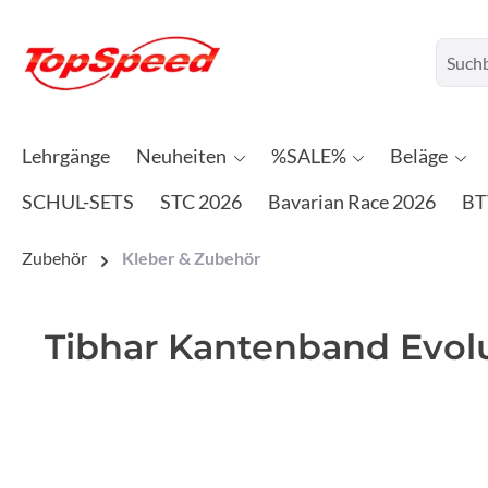
Lehrgänge
Neuheiten
%SALE%
Beläge
SCHUL-SETS
STC 2026
Bavarian Race 2026
BT
Zubehör
Kleber & Zubehör
Tibhar Kantenband Evol
Bildergalerie überspringen