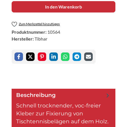
In den Warenkorb
Zum Merkzettel hinzufügen
Produktnummer:
10564
Hersteller:
Tibhar
Beschreibung
Schnell trocknender, voc-freier
Kleber zur Fixierung von
Tischtennisbelägen auf dem Holz.