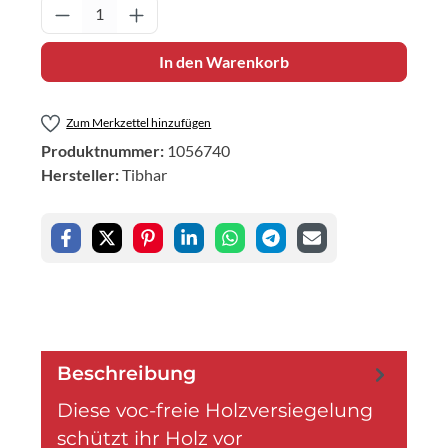
Produkt Anzahl: Gib den gewünschten Wert 
In den Warenkorb
Zum Merkzettel hinzufügen
Produktnummer:
1056740
Hersteller:
Tibhar
Beschreibung
Diese voc-freie Holzversiegelung
schützt ihr Holz vor