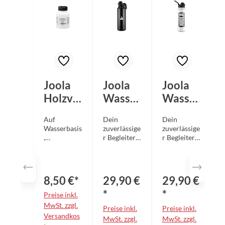
Joola
Joola
Joola
Holzve
Wasser
Wasser
rsiegel
flasche
flasche
Auf
Dein
Dein
S
ung
schwar
weiß
Wasserbasis
zuverlässige
zuverlässige
100ml
z
,
r Begleiter
r Begleiter
m
lösemittelfr
für Training
für Training
ei schützt
und
und
e
das
Wettkampf
Wettkampf
Schlägerbla
Mit der
Mit der
L
8,50 €*
29,90 €
29,90 €
tt vor dem
JOOLA
JOOLA
Ausreißen
Wasserflasc
Wasserflasc
*
*
Preise inkl.
beim
he hast du
he hast du
i
MwSt. zzgl.
Preise inkl.
Preise inkl.
P
Belagabzieh
dein
dein
z
Versandkos
en. 0,1 Liter
Getränk
MwSt. zzgl.
Getränk
MwSt. zzgl.
r
M