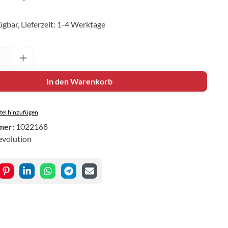
ügbar, Lieferzeit: 1-4 Werktage
Anzahl: Gib den gewünschten Wert ein oder 
In den Warenkorb
el hinzufügen
mer:
1022168
evolution