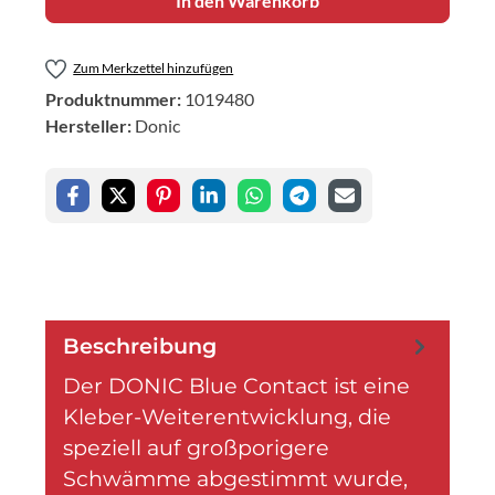
In den Warenkorb
Zum Merkzettel hinzufügen
Produktnummer:
1019480
Hersteller:
Donic
Beschreibung
Der DONIC Blue Contact ist eine
Kleber-Weiterentwicklung, die
speziell auf großporigere
Schwämme abgestimmt wurde,