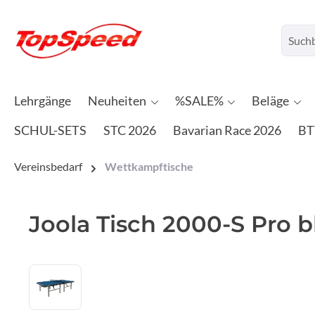
Lehrgänge
Neuheiten
%SALE%
Beläge
SCHUL-SETS
STC 2026
Bavarian Race 2026
BT
Vereinsbedarf
Wettkampftische
Joola Tisch 2000-S Pro b
Bildergalerie überspringen