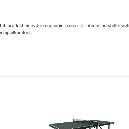
ß
litätsprodukt eines der renommiertesten Tischtennishersteller wel
nd Spielkomfort.