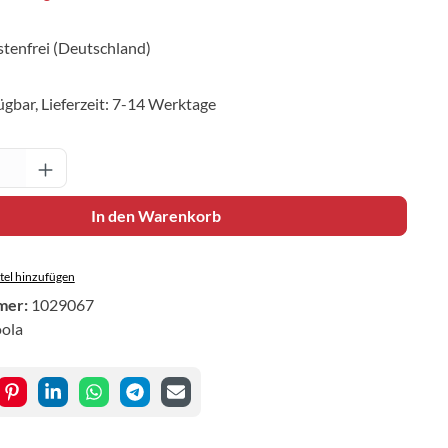
tenfrei (Deutschland)
ügbar, Lieferzeit: 7-14 Werktage
Anzahl: Gib den gewünschten Wert ein oder 
In den Warenkorb
el hinzufügen
mer:
1029067
oola