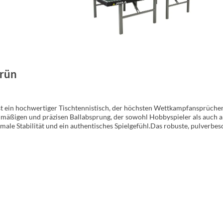
grün
t ein hochwertiger Tischtennistisch, der höchsten Wettkampfansprüchen
hmäßigen und präzisen Ballabsprung, der sowohl Hobbyspieler als auch a
ale Stabilität und ein authentisches Spielgefühl.Das robuste, pulverbesc
ch intensiven Trainingssessions standhält. Die hochwertige Pulverbeschi
nge Freude an Ihrem Tischtennistisch haben werden.Mit dem JOOLA Tisch 
Haushalten gleichermaßen eingesetzt wird. Die solide Verarbeitung und d
f Qualität und Leistung legen.Original Wettkampf-Platte: 25 mm für opti
schichtetes Metalluntergestell: langlebig und korrosionsbeständigFarbe: 
atz