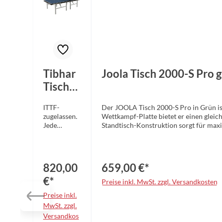
Tibhar
Joola Tisch 2000-S Pro 
Tisch
Smash
ITTF-
Der JOOLA Tisch 2000-S Pro in Grün is
28 blau
zugelassen.
Wettkampf-Platte bietet er einen gleic
Jede
Standtisch-Konstruktion sorgt für maxim
Tischhälfte
widerstandsfähige Konstruktion, die au
ist mit zwei
mechanischen Einflüssen, sodass Sie la
gummiberei
der in Vereinen, Schulen und privaten 
ften Rollen
zur idealen Wahl für alle, die Wert au
820,00
659,00 €*
als
Design für maximale StabilitätPulverbe
Transporthi
Vereine, Schulen und den privaten Eins
€*
Preise inkl. MwSt. zzgl. Versandkosten
lfe
Preise inkl.
ausgestattet
.Lieferbar in
MwSt. zzgl.
grün oder
Versandkos