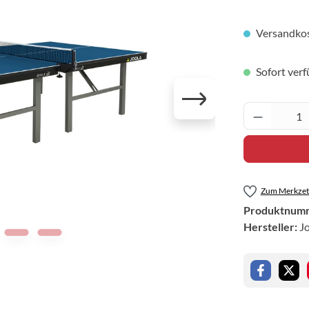
Versandkos
Sofort verf
Produkt 
Zum Merkzett
Produktnum
Hersteller:
J