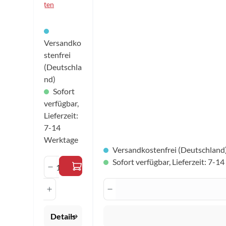
blau, ohne
ten
Netz.
Versandko
stenfrei
(Deutschla
nd)
Sofort
verfügbar,
Lieferzeit:
7-14
Werktage
Versandkostenfrei (Deutschland
Produkt Anzahl: Gib den gewünscht
Sofort verfügbar, Lieferzeit: 7-1
Produkt Anzahl: Gib de
Details